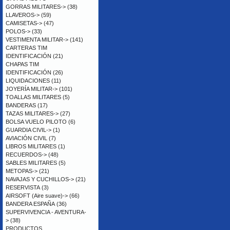
GORRAS MILITARES->
(38)
LLAVEROS->
(59)
CAMISETAS->
(47)
POLOS->
(33)
VESTIMENTA MILITAR->
(141)
CARTERAS TIM
IDENTIFICACIÓN
(21)
CHAPAS TIM
IDENTIFICACIÓN
(26)
LIQUIDACIONES
(11)
JOYERÍA MILITAR->
(101)
TOALLAS MILITARES
(5)
BANDERAS
(17)
TAZAS MILITARES->
(27)
BOLSA VUELO PILOTO
(6)
GUARDIA CIVIL->
(1)
AVIACIÓN CIVIL
(7)
LIBROS MILITARES
(1)
RECUERDOS->
(48)
SABLES MILITARES
(5)
METOPAS->
(21)
NAVAJAS Y CUCHILLOS->
(21)
RESERVISTA
(3)
AIRSOFT (Aire suave)->
(66)
BANDERA ESPAÑA
(36)
SUPERVIVENCIA - AVENTURA-
>
(38)
PRODUCTOS