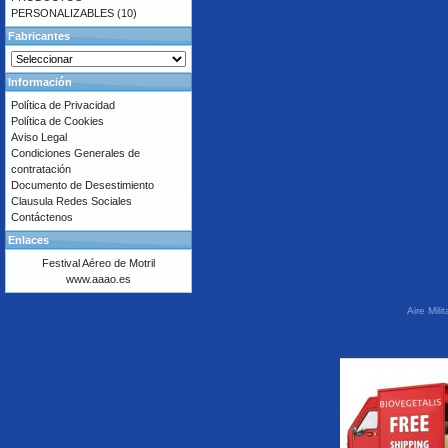
PERSONALIZABLES
(10)
Fabricantes
Información
Política de Privacidad
Política de Cookies
Aviso Legal
Condiciones Generales de
contratación
Documento de Desestimiento
Clausula Redes Sociales
Contáctenos
Enlaces
Festival Aéreo de Motril
www.aaao.es
Aire Mil