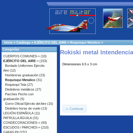
Inicio
»
Catálogo
»
EJÉRCITO DEL AIRE
»
Roquisqui Metalico
»
Categorías
Rokiski metal Intendenci
CUERPOS COMUNES->
(10)
EJÉRCITO DEL AIRE
->
(153)
Dimensiones 6.5 x 3 cm
Bordado Uniformes Ejercito
Aire
(12)
Hombreras graduación
(23)
Roquisqui Metalico
(31)
Roquisqui Tela
(27)
Distintivos metálicos
(27)
Parches Pecho con
graduación
(5)
Gorro Oficial Ejército del Aire
(15)
Distintivo horas de vuelo
(13)
Continuar
LEGIÓN ESPAÑOLA
(11)
PATRULLA ÁGUILA
(31)
CONDECORACIONES->
(93)
ESCUDOS / PARCHES->
(210)
GAFAS PILOTO