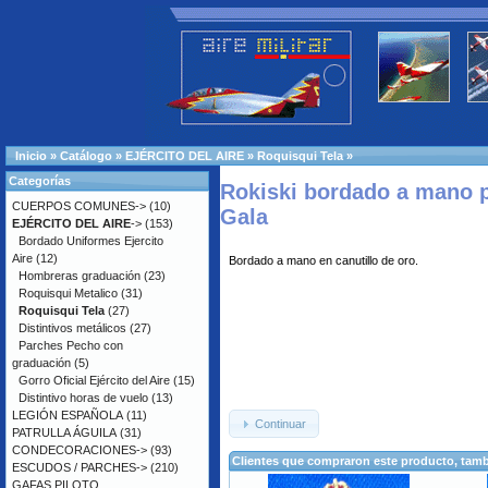
Inicio
»
Catálogo
»
EJÉRCITO DEL AIRE
»
Roquisqui Tela
»
Categorías
Rokiski bordado a mano 
CUERPOS COMUNES->
(10)
Gala
EJÉRCITO DEL AIRE
->
(153)
Bordado Uniformes Ejercito
Aire
(12)
Bordado a mano en canutillo de oro.
Hombreras graduación
(23)
Roquisqui Metalico
(31)
Roquisqui Tela
(27)
Distintivos metálicos
(27)
Parches Pecho con
graduación
(5)
Gorro Oficial Ejército del Aire
(15)
Distintivo horas de vuelo
(13)
LEGIÓN ESPAÑOLA
(11)
Continuar
PATRULLA ÁGUILA
(31)
CONDECORACIONES->
(93)
Clientes que compraron este producto, ta
ESCUDOS / PARCHES->
(210)
GAFAS PILOTO