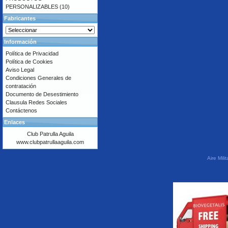
PERSONALIZABLES
(10)
Fabricantes
Información
Política de Privacidad
Política de Cookies
Aviso Legal
Condiciones Generales de
contratación
Documento de Desestimiento
Clausula Redes Sociales
Contáctenos
Enlaces
Club Patrulla Aguila
www.clubpatrullaaguila.com
Aire Mil