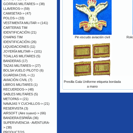
GORRAS MILITARES->
(38)
LLAVEROS->
(59)
CAMISETAS->
(47)
POLOS->
(33)
VESTIMENTA MILITAR->
(141)
CARTERAS TIM
IDENTIFICACIÓN
(21)
CHAPAS TIM
Pin escudo aviación civil
Roki
IDENTIFICACIÓN
(26)
LIQUIDACIONES
(11)
JOYERÍA MILITAR->
(101)
TOALLAS MILITARES
(5)
BANDERAS
(17)
TAZAS MILITARES->
(27)
BOLSA VUELO PILOTO
(6)
GUARDIA CIVIL->
(1)
AVIACIÓN CIVIL
(7)
Presilla Gala Uniforme etiqueta bordada
LIBROS MILITARES
(1)
a mano
RECUERDOS->
(48)
SABLES MILITARES
(5)
METOPAS->
(21)
NAVAJAS Y CUCHILLOS->
(21)
RESERVISTA
(3)
AIRSOFT (Aire suave)->
(66)
BANDERA ESPAÑA
(36)
SUPERVIVENCIA - AVENTURA-
>
(38)
PRODUCTOS