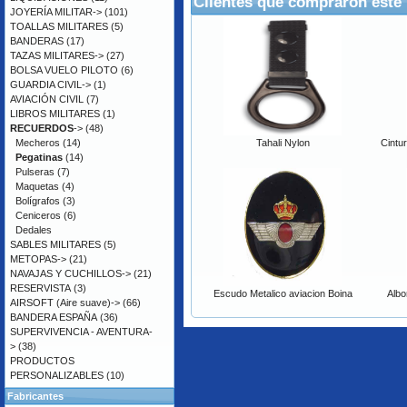
Clientes que compraron este
JOYERÍA MILITAR->
(101)
TOALLAS MILITARES
(5)
BANDERAS
(17)
TAZAS MILITARES->
(27)
BOLSA VUELO PILOTO
(6)
GUARDIA CIVIL->
(1)
AVIACIÓN CIVIL
(7)
LIBROS MILITARES
(1)
RECUERDOS
->
(48)
Mecheros
(14)
Tahali Nylon
Cintu
Pegatinas
(14)
Pulseras
(7)
Maquetas
(4)
Bolígrafos
(3)
Ceniceros
(6)
Dedales
SABLES MILITARES
(5)
METOPAS->
(21)
NAVAJAS Y CUCHILLOS->
(21)
RESERVISTA
(3)
Escudo Metalico aviacion Boina
Albo
AIRSOFT (Aire suave)->
(66)
BANDERA ESPAÑA
(36)
SUPERVIVENCIA - AVENTURA-
>
(38)
PRODUCTOS
PERSONALIZABLES
(10)
Fabricantes