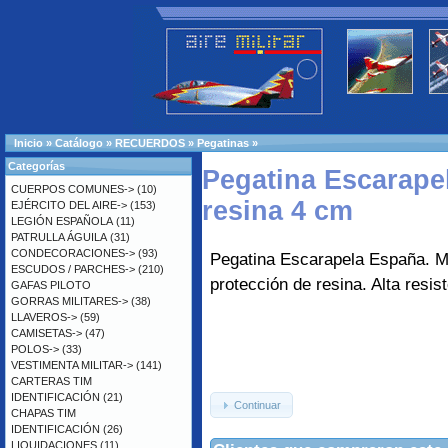
Inicio
»
Catálogo
»
RECUERDOS
»
Pegatinas
»
Categorías
Pegatina Escarape
CUERPOS COMUNES->
(10)
resina 4 cm
EJÉRCITO DEL AIRE->
(153)
LEGIÓN ESPAÑOLA
(11)
PATRULLA ÁGUILA
(31)
CONDECORACIONES->
(93)
Pegatina Escarapela España. M
ESCUDOS / PARCHES->
(210)
protección de resina. Alta resis
GAFAS PILOTO
GORRAS MILITARES->
(38)
LLAVEROS->
(59)
CAMISETAS->
(47)
POLOS->
(33)
VESTIMENTA MILITAR->
(141)
CARTERAS TIM
IDENTIFICACIÓN
(21)
Continuar
CHAPAS TIM
IDENTIFICACIÓN
(26)
LIQUIDACIONES
(11)