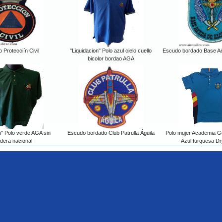
 Protecciín Civil
"Liquidacion" Polo azul cielo cuello
Escudo bordado Base Aér
bicolor bordao AGA
n" Polo verde AGA sin
Escudo bordado Club Patrulla Águila
Polo mujer Academia Ge
dera nacional
Azul turquesa Dr