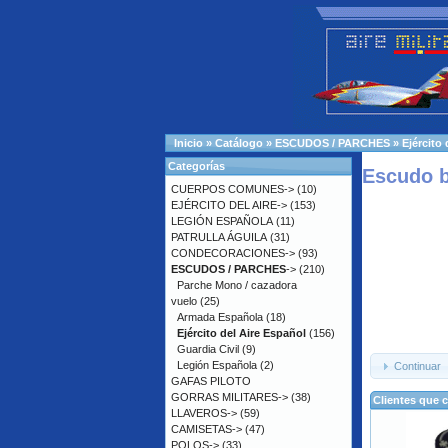
Inicio
»
Catálogo
»
ESCUDOS / PARCHES
»
Ejército
Categorías
Escudo b
CUERPOS COMUNES->
(10)
EJÉRCITO DEL AIRE->
(153)
LEGIÓN ESPAÑOLA
(11)
PATRULLA ÁGUILA
(31)
CONDECORACIONES->
(93)
ESCUDOS / PARCHES
->
(210)
Parche Mono / cazadora
vuelo
(25)
Armada Española
(18)
Ejército del Aire Español
(156)
Guardia Civil
(9)
Legión Española
(2)
Continuar
GAFAS PILOTO
GORRAS MILITARES->
(38)
Clientes que 
LLAVEROS->
(59)
CAMISETAS->
(47)
POLOS->
(33)