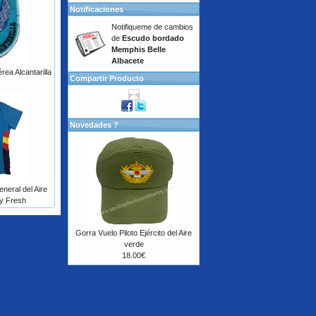
Notificaciones
Notifiqueme de cambios
de
Escudo bordado
Memphis Belle
Albacete
ea Alcantarilla
Compartir Producto
Novedades ?
neral del Aire
y Fresh
Gorra Vuelo Piloto Ejército del Aire
verde
18.00€