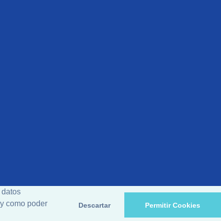
 datos
d y como poder
Descartar
Permitir Cookies