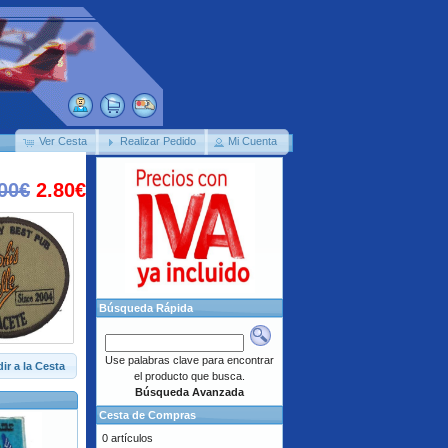
Ver Cesta
Realizar Pedido
Mi Cuenta
00€
2.80€
Búsqueda Rápida
Use palabras clave para encontrar
ir a la Cesta
el producto que busca.
Búsqueda Avanzada
Cesta de Compras
0 artículos