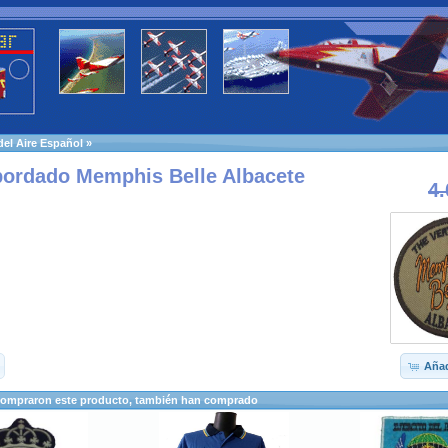
 del Aire Español
»
ordado Memphis Belle Albacete
4.
Añad
compraron este producto, también han comprado