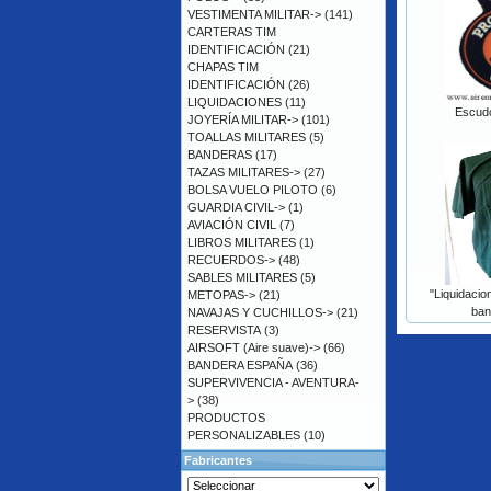
VESTIMENTA MILITAR->
(141)
CARTERAS TIM
IDENTIFICACIÓN
(21)
CHAPAS TIM
IDENTIFICACIÓN
(26)
LIQUIDACIONES
(11)
Escudo
JOYERÍA MILITAR->
(101)
TOALLAS MILITARES
(5)
BANDERAS
(17)
TAZAS MILITARES->
(27)
BOLSA VUELO PILOTO
(6)
GUARDIA CIVIL->
(1)
AVIACIÓN CIVIL
(7)
LIBROS MILITARES
(1)
RECUERDOS->
(48)
SABLES MILITARES
(5)
"Liquidacio
METOPAS->
(21)
ban
NAVAJAS Y CUCHILLOS->
(21)
RESERVISTA
(3)
AIRSOFT (Aire suave)->
(66)
BANDERA ESPAÑA
(36)
SUPERVIVENCIA - AVENTURA-
>
(38)
PRODUCTOS
PERSONALIZABLES
(10)
Fabricantes