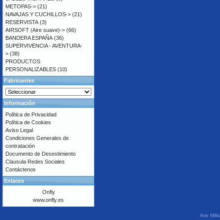
METOPAS->
(21)
NAVAJAS Y CUCHILLOS->
(21)
RESERVISTA
(3)
AIRSOFT (Aire suave)->
(66)
BANDERA ESPAÑA
(36)
SUPERVIVENCIA - AVENTURA-
>
(38)
PRODUCTOS
PERSONALIZABLES
(10)
Fabricantes
Información
Política de Privacidad
Política de Cookies
Aviso Legal
Condiciones Generales de
contratación
Documento de Desestimiento
Clausula Redes Sociales
Contáctenos
Enlaces
Onfly
www.onfly.es
Aire Mil