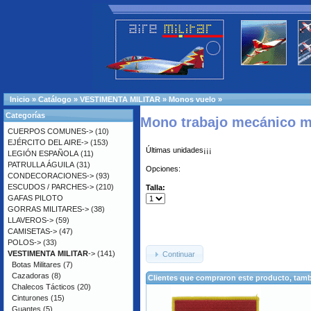
Inicio
»
Catálogo
»
VESTIMENTA MILITAR
»
Monos vuelo
»
Categorías
Mono trabajo mecánico mi
CUERPOS COMUNES->
(10)
EJÉRCITO DEL AIRE->
(153)
Últimas unidades¡¡¡
LEGIÓN ESPAÑOLA
(11)
PATRULLA ÁGUILA
(31)
Opciones:
CONDECORACIONES->
(93)
ESCUDOS / PARCHES->
(210)
Talla:
GAFAS PILOTO
GORRAS MILITARES->
(38)
LLAVEROS->
(59)
CAMISETAS->
(47)
POLOS->
(33)
VESTIMENTA MILITAR
->
(141)
Continuar
Botas Militares
(7)
Cazadoras
(8)
Clientes que compraron este producto, ta
Chalecos Tácticos
(20)
Cinturones
(15)
Guantes
(5)