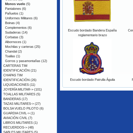
Monos vuelo
(5)
Pantalones
(6)
Pañuelos
(1)
Uniformes Militares
(6)
Boinas
(4)
Complementos
(6)
Escudo bordado Bandera España
Ce
Sudaderas
(14)
reglamentario brazo
Corbatas
(3)
Albornoces
(1)
Mochilas y carteras
(25)
Chandal
(2)
Toallas
(1)
Gorros y pasamontañas
(12)
CARTERAS TIM
IDENTIFICACIÓN
(21)
CHAPAS TIM
Escudo bordado Patrulla Águila
IDENTIFICACIÓN
(26)
LIQUIDACIONES
(11)
JOYERÍA MILITAR->
(101)
TOALLAS MILITARES
(5)
BANDERAS
(17)
TAZAS MILITARES->
(27)
BOLSA VUELO PILOTO
(6)
GUARDIA CIVIL->
(1)
AVIACIÓN CIVIL
(7)
LIBROS MILITARES
(1)
RECUERDOS->
(48)
SABLES MILITARES
(5)