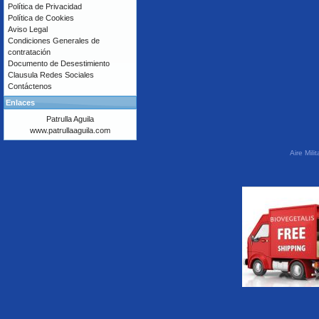
Política de Privacidad
Política de Cookies
Aviso Legal
Condiciones Generales de
contratación
Documento de Desestimiento
Clausula Redes Sociales
Contáctenos
Enlaces
Patrulla Aguila
www.patrullaaguila.com
Aire Mil