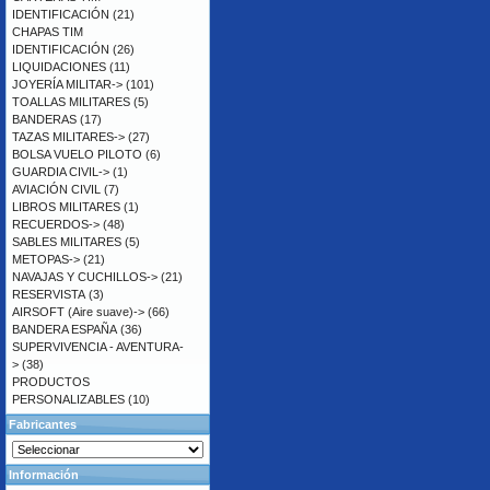
IDENTIFICACIÓN
(21)
CHAPAS TIM
IDENTIFICACIÓN
(26)
LIQUIDACIONES
(11)
JOYERÍA MILITAR->
(101)
TOALLAS MILITARES
(5)
BANDERAS
(17)
TAZAS MILITARES->
(27)
BOLSA VUELO PILOTO
(6)
GUARDIA CIVIL->
(1)
AVIACIÓN CIVIL
(7)
LIBROS MILITARES
(1)
RECUERDOS->
(48)
SABLES MILITARES
(5)
METOPAS->
(21)
NAVAJAS Y CUCHILLOS->
(21)
RESERVISTA
(3)
AIRSOFT (Aire suave)->
(66)
BANDERA ESPAÑA
(36)
SUPERVIVENCIA - AVENTURA-
>
(38)
PRODUCTOS
PERSONALIZABLES
(10)
Fabricantes
Información