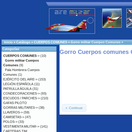
Inicio
»
Catálogo
»
CUERPOS COMUNES
»
Gorro militar Cuerpos Comunes
»
Categorías
Gorro Cuerpos comunes O
CUERPOS COMUNES
->
(10)
Gorro militar Cuerpos
Comunes
(9)
Pala Hombrera Cuerpos
Comunes
(1)
EJÉRCITO DEL AIRE->
(153)
LEGIÓN ESPAÑOLA
(11)
PATRULLA ÁGUILA
(31)
CONDECORACIONES->
(93)
ESCUDOS / PARCHES->
(210)
GAFAS PILOTO
GORRAS MILITARES->
(38)
Continuar
LLAVEROS->
(59)
CAMISETAS->
(47)
POLOS->
(33)
VESTIMENTA MILITAR->
(141)
CARTERAS TIM