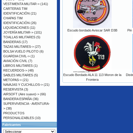
VESTIMENTA MILITAR->
(141)
CARTERAS TIM
IDENTIFICACIÓN
(21)
CHAPAS TIM
IDENTIFICACIÓN
(26)
LIQUIDACIONES
(11)
Escudo bordado Aviocar SAR D3B
Pin 
JOYERÍA MILITAR->
(101)
TOALLAS MILITARES
(5)
BANDERAS
(17)
TAZAS MILITARES->
(27)
BOLSA VUELO PILOTO
(6)
GUARDIA CIVIL->
(1)
AVIACIÓN CIVIL
(7)
LIBROS MILITARES
(1)
RECUERDOS->
(48)
Escudo Bordado ALA 11 113 Moron de la
Disti
SABLES MILITARES
(5)
Frontera
METOPAS->
(21)
NAVAJAS Y CUCHILLOS->
(21)
RESERVISTA
(3)
AIRSOFT (Aire suave)->
(66)
BANDERA ESPAÑA
(36)
SUPERVIVENCIA - AVENTURA-
>
(38)
PRODUCTOS
PERSONALIZABLES
(10)
Fabricantes