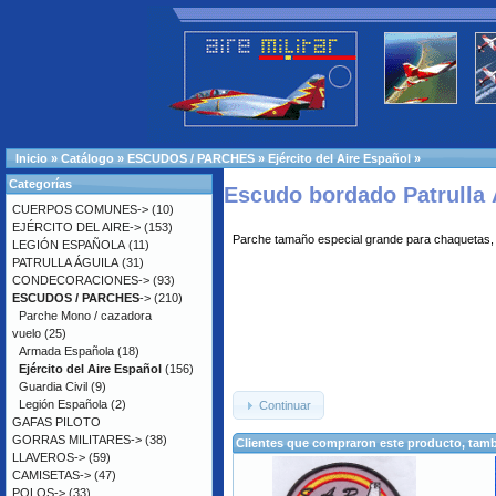
Inicio
»
Catálogo
»
ESCUDOS / PARCHES
»
Ejército del Aire Español
»
Categorías
Escudo bordado Patrulla 
CUERPOS COMUNES->
(10)
EJÉRCITO DEL AIRE->
(153)
Parche tamaño especial grande para chaquetas, 
LEGIÓN ESPAÑOLA
(11)
PATRULLA ÁGUILA
(31)
CONDECORACIONES->
(93)
ESCUDOS / PARCHES
->
(210)
Parche Mono / cazadora
vuelo
(25)
Armada Española
(18)
Ejército del Aire Español
(156)
Guardia Civil
(9)
Legión Española
(2)
Continuar
GAFAS PILOTO
GORRAS MILITARES->
(38)
Clientes que compraron este producto, ta
LLAVEROS->
(59)
CAMISETAS->
(47)
POLOS->
(33)