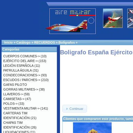
Inicio
»
Catálogo
»
RECUERDOS
»
Bolígrafos
»
Categorías
Boligrafo España Ejército 
CUERPOS COMUNES->
(10)
EJÉRCITO DEL AIRE->
(153)
LEGIÓN ESPAÑOLA
(11)
PATRULLA ÁGUILA
(31)
CONDECORACIONES->
(93)
ESCUDOS / PARCHES->
(210)
GAFAS PILOTO
GORRAS MILITARES->
(38)
LLAVEROS->
(59)
CAMISETAS->
(47)
POLOS->
(33)
VESTIMENTA MILITAR->
(141)
Continuar
CARTERAS TIM
IDENTIFICACIÓN
(21)
Clientes que compraron este producto, ta
CHAPAS TIM
IDENTIFICACIÓN
(26)
LIQUIDACIONES
(11)