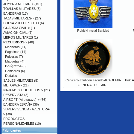
JOYERÍA MILITAR->
(101)
TOALLAS MILITARES
(5)
BANDERAS
(17)
TAZAS MILITARES->
(27)
BOLSA VUELO PILOTO
(6)
GUARDIA CIVIL->
(1)
Rokiski metal Sanidad
AVIACIÓN CIVIL
(7)
LIBROS MILITARES
(1)
RECUERDOS
->
(48)
Mecheros
(14)
Pegatinas
(14)
Pulseras
(7)
Maquetas
(4)
Bolígrafos
(3)
Ceniceros
(6)
Dedales
Cenicero azul con escudo ACADEMIA
Polo 
SABLES MILITARES
(5)
GENERAL DEL AIRE
METOPAS->
(21)
NAVAJAS Y CUCHILLOS->
(21)
RESERVISTA
(3)
AIRSOFT (Aire suave)->
(66)
BANDERA ESPAÑA
(36)
SUPERVIVENCIA - AVENTURA-
>
(38)
PRODUCTOS
PERSONALIZABLES
(10)
Fabricantes