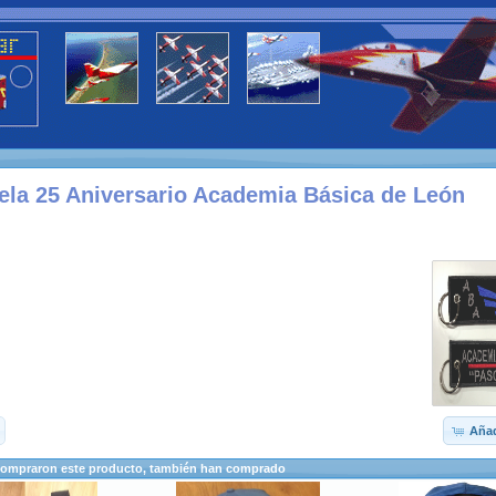
tela 25 Aniversario Academia Básica de León
Añad
compraron este producto, también han comprado