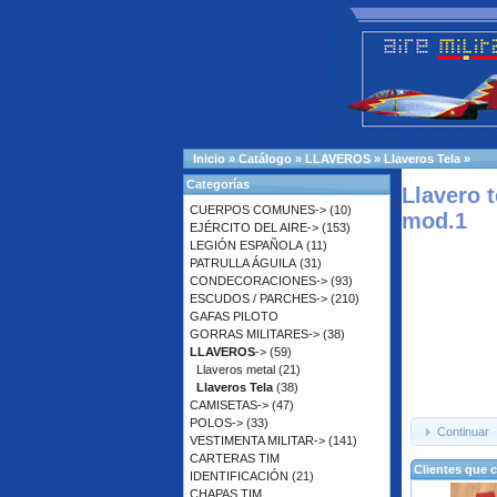
Inicio
»
Catálogo
»
LLAVEROS
»
Llaveros Tela
»
Categorías
Llavero 
CUERPOS COMUNES->
(10)
mod.1
EJÉRCITO DEL AIRE->
(153)
LEGIÓN ESPAÑOLA
(11)
PATRULLA ÁGUILA
(31)
CONDECORACIONES->
(93)
ESCUDOS / PARCHES->
(210)
GAFAS PILOTO
GORRAS MILITARES->
(38)
LLAVEROS
->
(59)
Llaveros metal
(21)
Llaveros Tela
(38)
CAMISETAS->
(47)
POLOS->
(33)
Continuar
VESTIMENTA MILITAR->
(141)
CARTERAS TIM
Clientes que 
IDENTIFICACIÓN
(21)
CHAPAS TIM