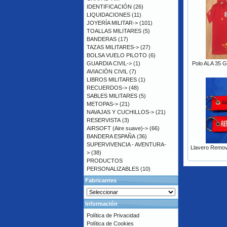
IDENTIFICACIÓN
(26)
LIQUIDACIONES
(11)
JOYERÍA MILITAR->
(101)
TOALLAS MILITARES
(5)
BANDERAS
(17)
TAZAS MILITARES->
(27)
BOLSA VUELO PILOTO
(6)
GUARDIA CIVIL->
(1)
Polo ALA 35 G
AVIACIÓN CIVIL
(7)
LIBROS MILITARES
(1)
RECUERDOS->
(48)
SABLES MILITARES
(5)
METOPAS->
(21)
NAVAJAS Y CUCHILLOS->
(21)
RESERVISTA
(3)
AIRSOFT (Aire suave)->
(66)
BANDERA ESPAÑA
(36)
SUPERVIVENCIA - AVENTURA-
Llavero Remove
>
(38)
PRODUCTOS
PERSONALIZABLES
(10)
Fabricantes
Información
Política de Privacidad
Política de Cookies