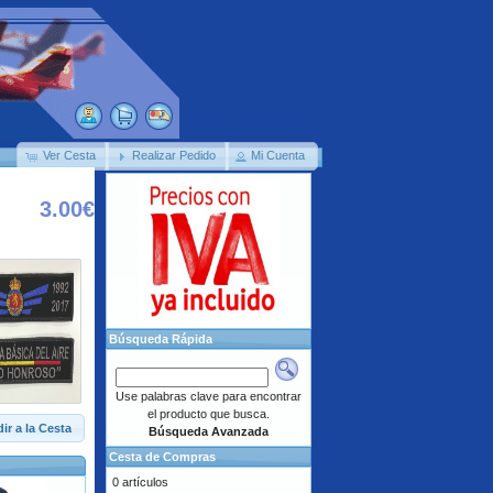
Ver Cesta
Realizar Pedido
Mi Cuenta
3.00€
Búsqueda Rápida
Use palabras clave para encontrar
el producto que busca.
ir a la Cesta
Búsqueda Avanzada
Cesta de Compras
0 artículos