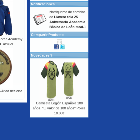
Notificaciones
Notifiqueme de cambios
de
Llavero tela 25
Aniversario Academia
Básica de León mod.1
Compartir Producto
 Force Academy
. azul el
Novedades ?
Árido desierto
Camiseta Legión Española 100
años. "El valor de 100 años" Polies
10.00€