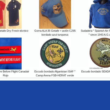
etafe Dry Fresh técnico
Gorra ALA 35 Getafe + avión C295
Sudadera " Spanish Air
bordado azul turquesa
" since 1943 A.G.A
 Before Flight Canadair
Escudo bordado Afganistan ISAF "
Escudo bordado SEADA 
Rojo
Camp Arena FSB-HERAT verde