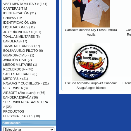
VESTIMENTA MILITAR->
(141)
CARTERAS TIM
IDENTIFICACIÓN
(21)
CHAPAS TIM
IDENTIFICACIÓN
(26)
LIQUIDACIONES
(11)
Camiseta deporte Dry Fresh Patrulla
Cam
JOYERÍA MILITAR->
(101)
Águila
Re
TOALLAS MILITARES
(5)
BANDERAS
(17)
TAZAS MILITARES->
(27)
BOLSA VUELO PILOTO
(6)
GUARDIA CIVIL->
(1)
AVIACIÓN CIVIL
(7)
LIBROS MILITARES
(1)
RECUERDOS->
(48)
SABLES MILITARES
(5)
METOPAS->
(21)
Escudo bordado Grupo 43 Canadair
Escud
NAVAJAS Y CUCHILLOS->
(21)
Apagafuegos blanco
RESERVISTA
(3)
AIRSOFT (Aire suave)->
(66)
BANDERA ESPAÑA
(36)
SUPERVIVENCIA - AVENTURA-
>
(38)
PRODUCTOS
PERSONALIZABLES
(10)
Fabricantes