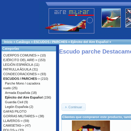
Inicio
»
Catálogo
»
ESCUDOS / PARCHES
»
Ejército del Aire Español
»
Categorías
Escudo parche Destacame
CUERPOS COMUNES->
(10)
EJÉRCITO DEL AIRE->
(153)
LEGIÓN ESPAÑOLA
(11)
PATRULLA ÁGUILA
(31)
CONDECORACIONES->
(93)
ESCUDOS / PARCHES
->
(210)
Parche Mono / cazadora
vuelo
(25)
Armada Española
(18)
Ejército del Aire Español
(156)
Guardia Civil
(9)
Legión Española
(2)
Continuar
GAFAS PILOTO
GORRAS MILITARES->
(38)
Clientes que compraron este producto, ta
LLAVEROS->
(59)
CAMISETAS->
(47)
POLOS->
(33)