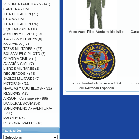
VESTIMENTA MILITAR->
(141)
CARTERAS TIM
IDENTIFICACIÓN
(21)
CHAPAS TIM
IDENTIFICACIÓN
(26)
LIQUIDACIONES
(11)
Mono Vuelo Piloto Verde multibolsillos
Carte
JOYERÍA MILITAR->
(101)
TOALLAS MILITARES
(5)
BANDERAS
(17)
TAZAS MILITARES->
(27)
BOLSA VUELO PILOTO
(6)
GUARDIA CIVIL->
(1)
AVIACIÓN CIVIL
(7)
LIBROS MILITARES
(1)
RECUERDOS->
(48)
SABLES MILITARES
(5)
Escudo bordado Arma Aérea 1954 -
Escudo
METOPAS->
(21)
2014 Armada Española
NAVAJAS Y CUCHILLOS->
(21)
RESERVISTA
(3)
AIRSOFT (Aire suave)->
(66)
BANDERA ESPAÑA
(36)
SUPERVIVENCIA - AVENTURA-
>
(38)
PRODUCTOS
PERSONALIZABLES
(10)
Fabricantes