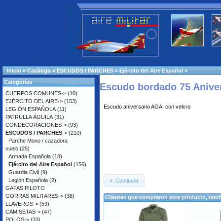
Inicio
»
Catálogo
»
ESCUDOS / PARCHES
»
Ejército del Aire Español
»
Categorías
Escudo bordado 75 Aniver
CUERPOS COMUNES->
(10)
EJÉRCITO DEL AIRE->
(153)
Escudo aniversario AGA. con velcro
LEGIÓN ESPAÑOLA
(11)
PATRULLA ÁGUILA
(31)
CONDECORACIONES->
(93)
ESCUDOS / PARCHES
->
(210)
Parche Mono / cazadora
vuelo
(25)
Armada Española
(18)
Ejército del Aire Español
(156)
Guardia Civil
(9)
Legión Española
(2)
Continuar
GAFAS PILOTO
GORRAS MILITARES->
(38)
Clientes que compraron este producto, ta
LLAVEROS->
(59)
CAMISETAS->
(47)
POLOS->
(33)