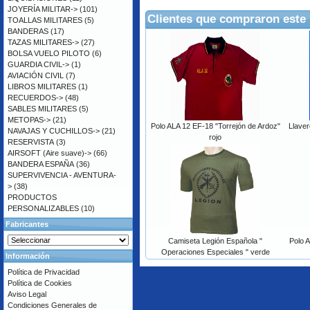
JOYERÍA MILITAR->
(101)
Clientes que compraron este
TOALLAS MILITARES
(5)
BANDERAS
(17)
TAZAS MILITARES->
(27)
BOLSA VUELO PILOTO
(6)
GUARDIA CIVIL->
(1)
AVIACIÓN CIVIL
(7)
LIBROS MILITARES
(1)
RECUERDOS->
(48)
SABLES MILITARES
(5)
METOPAS->
(21)
Polo ALA 12 EF-18 "Torrejón de Ardoz"
Llaver
NAVAJAS Y CUCHILLOS->
(21)
rojo
RESERVISTA
(3)
AIRSOFT (Aire suave)->
(66)
BANDERA ESPAÑA
(36)
SUPERVIVENCIA - AVENTURA-
>
(38)
PRODUCTOS
PERSONALIZABLES
(10)
Fabricantes
Camiseta Legión Española "
Polo 
Operaciones Especiales " verde
Información
Política de Privacidad
Política de Cookies
Aviso Legal
Condiciones Generales de