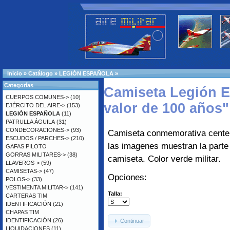
Inicio
»
Catálogo
»
LEGIÓN ESPAÑOLA
»
Categorías
Camiseta Legión E
CUERPOS COMUNES->
(10)
valor de 100 años
EJÉRCITO DEL AIRE->
(153)
LEGIÓN ESPAÑOLA
(11)
PATRULLA ÁGUILA
(31)
CONDECORACIONES->
(93)
Camiseta conmemorativa centen
ESCUDOS / PARCHES->
(210)
las imagenes muestran la parte 
GAFAS PILOTO
GORRAS MILITARES->
(38)
camiseta. Color verde militar.
LLAVEROS->
(59)
CAMISETAS->
(47)
Opciones:
POLOS->
(33)
VESTIMENTA MILITAR->
(141)
Talla:
CARTERAS TIM
IDENTIFICACIÓN
(21)
CHAPAS TIM
IDENTIFICACIÓN
(26)
Continuar
LIQUIDACIONES
(11)