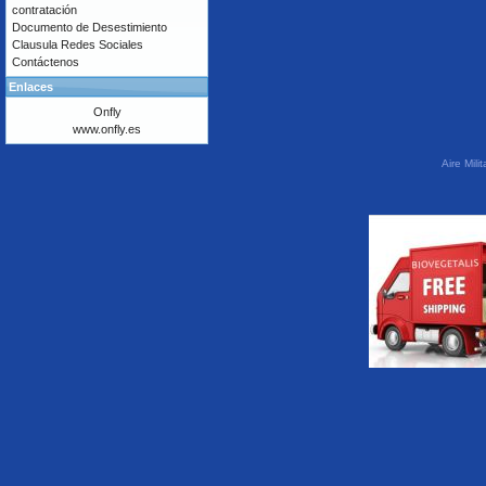
contratación
Documento de Desestimiento
Clausula Redes Sociales
Contáctenos
Enlaces
Onfly
www.onfly.es
Aire Mil