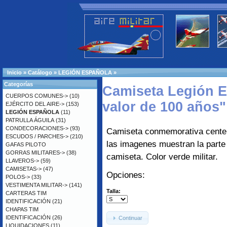
Inicio
»
Catálogo
»
LEGIÓN ESPAÑOLA
»
Categorías
Camiseta Legión E
CUERPOS COMUNES->
(10)
valor de 100 años
EJÉRCITO DEL AIRE->
(153)
LEGIÓN ESPAÑOLA
(11)
PATRULLA ÁGUILA
(31)
CONDECORACIONES->
(93)
Camiseta conmemorativa centen
ESCUDOS / PARCHES->
(210)
las imagenes muestran la parte 
GAFAS PILOTO
GORRAS MILITARES->
(38)
camiseta. Color verde militar.
LLAVEROS->
(59)
CAMISETAS->
(47)
Opciones:
POLOS->
(33)
VESTIMENTA MILITAR->
(141)
Talla:
CARTERAS TIM
IDENTIFICACIÓN
(21)
CHAPAS TIM
IDENTIFICACIÓN
(26)
Continuar
LIQUIDACIONES
(11)