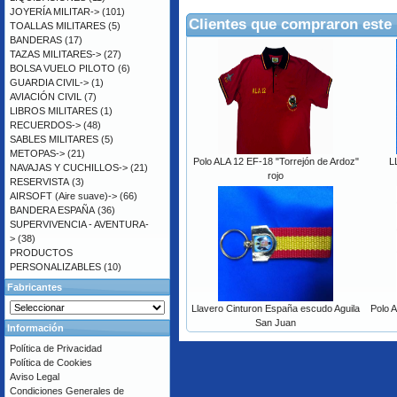
JOYERÍA MILITAR->
(101)
Clientes que compraron este
TOALLAS MILITARES
(5)
BANDERAS
(17)
TAZAS MILITARES->
(27)
BOLSA VUELO PILOTO
(6)
GUARDIA CIVIL->
(1)
AVIACIÓN CIVIL
(7)
LIBROS MILITARES
(1)
RECUERDOS->
(48)
SABLES MILITARES
(5)
METOPAS->
(21)
Polo ALA 12 EF-18 "Torrejón de Ardoz"
L
NAVAJAS Y CUCHILLOS->
(21)
rojo
RESERVISTA
(3)
AIRSOFT (Aire suave)->
(66)
BANDERA ESPAÑA
(36)
SUPERVIVENCIA - AVENTURA-
>
(38)
PRODUCTOS
PERSONALIZABLES
(10)
Fabricantes
Llavero Cinturon España escudo Aguila
Polo 
San Juan
Información
Política de Privacidad
Política de Cookies
Aviso Legal
Condiciones Generales de