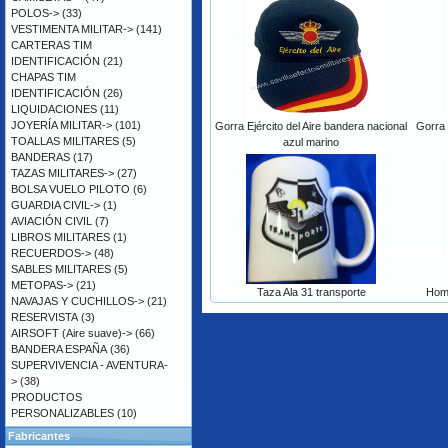
POLOS->
(33)
VESTIMENTA MILITAR->
(141)
CARTERAS TIM
IDENTIFICACIÓN
(21)
CHAPAS TIM
IDENTIFICACIÓN
(26)
LIQUIDACIONES
(11)
JOYERÍA MILITAR->
(101)
Gorra Ejército del Aire bandera nacional
Gorra 
TOALLAS MILITARES
(5)
azul marino
BANDERAS
(17)
TAZAS MILITARES->
(27)
BOLSA VUELO PILOTO
(6)
GUARDIA CIVIL->
(1)
AVIACIÓN CIVIL
(7)
LIBROS MILITARES
(1)
RECUERDOS->
(48)
SABLES MILITARES
(5)
METOPAS->
(21)
Taza Ala 31 transporte
Homb
NAVAJAS Y CUCHILLOS->
(21)
RESERVISTA
(3)
AIRSOFT (Aire suave)->
(66)
BANDERA ESPAÑA
(36)
SUPERVIVENCIA - AVENTURA-
>
(38)
PRODUCTOS
PERSONALIZABLES
(10)
Fabricantes