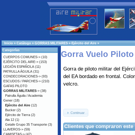
Inicio
»
Catálogo
»
GORRAS MILITARES
»
Ejército del Aire
»
Categorías
Gorra Vuelo Piloto 
CUERPOS COMUNES->
(10)
EJÉRCITO DEL AIRE->
(153)
LEGIÓN ESPAÑOLA
(11)
Gorra de piloto militar del Ejérci
PATRULLA ÁGUILA
(31)
del EA bordado en frontal. Color
CONDECORACIONES->
(93)
ESCUDOS / PARCHES->
(210)
velcro.
GAFAS PILOTO
GORRAS MILITARES
->
(38)
Patrulla Águila / Academia
Gener
(18)
Ejército del Aire
(12)
Bucker
(2)
Continuar
Ejército de Tierra
(2)
Ala 12
(1)
Getafe Grupo 35 Transporte
(3)
Clientes que compraron este
LLAVEROS->
(59)
CAMISETAS->
(47)