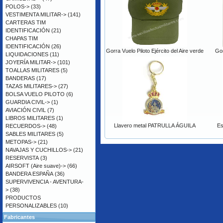
POLOS->
(33)
VESTIMENTA MILITAR->
(141)
CARTERAS TIM
IDENTIFICACIÓN
(21)
CHAPAS TIM
IDENTIFICACIÓN
(26)
Gorra Vuelo Piloto Ejército del Aire verde
Gor
LIQUIDACIONES
(11)
JOYERÍA MILITAR->
(101)
TOALLAS MILITARES
(5)
BANDERAS
(17)
TAZAS MILITARES->
(27)
BOLSA VUELO PILOTO
(6)
GUARDIA CIVIL->
(1)
AVIACIÓN CIVIL
(7)
LIBROS MILITARES
(1)
Llavero metal PATRULLA ÁGUILA
Es
RECUERDOS->
(48)
SABLES MILITARES
(5)
METOPAS->
(21)
NAVAJAS Y CUCHILLOS->
(21)
RESERVISTA
(3)
AIRSOFT (Aire suave)->
(66)
BANDERA ESPAÑA
(36)
SUPERVIVENCIA - AVENTURA-
>
(38)
PRODUCTOS
PERSONALIZABLES
(10)
Fabricantes