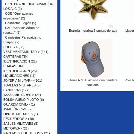
CENTENARIO HIDROAVIACIÓN
LOS ALC
(1)
COE "Operaciones
especiales"
(2)
Camisetas Legión
(5)
SAR "Servicio Aéreo de
Estrella metálica 6 puntas dorada
Llaver
rescate"
(1)
Camisetas Paracaidismo
Ezapac
(7)
POLOS->
(33)
VESTIMENTA MILITAR->
(141)
CARTERAS TIM
IDENTIFICACIÓN
(21)
CHAPAS TIM
IDENTIFICACIÓN
(26)
LIQUIDACIONES
(11)
Gorra A.G.A. azulina con bandera
Polo b
JOYERÍA MILITAR->
(101)
Nacional
TOALLAS MILITARES
(5)
BANDERAS
(17)
TAZAS MILITARES->
(27)
BOLSA VUELO PILOTO
(6)
GUARDIA CIVIL->
(1)
AVIACIÓN CIVIL
(7)
LIBROS MILITARES
(1)
RECUERDOS->
(48)
SABLES MILITARES
(5)
METOPAS->
(21)
NAVAJAS Y CUCHILLOS->
(21)