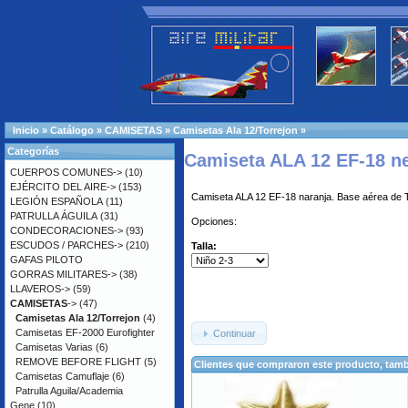
Inicio
»
Catálogo
»
CAMISETAS
»
Camisetas Ala 12/Torrejon
»
Categorías
Camiseta ALA 12 EF-18 n
CUERPOS COMUNES->
(10)
EJÉRCITO DEL AIRE->
(153)
Camiseta ALA 12 EF-18 naranja. Base aérea de T
LEGIÓN ESPAÑOLA
(11)
PATRULLA ÁGUILA
(31)
Opciones:
CONDECORACIONES->
(93)
ESCUDOS / PARCHES->
(210)
Talla:
GAFAS PILOTO
GORRAS MILITARES->
(38)
LLAVEROS->
(59)
CAMISETAS
->
(47)
Camisetas Ala 12/Torrejon
(4)
Camisetas EF-2000 Eurofighter
Continuar
Camisetas Varias
(6)
REMOVE BEFORE FLIGHT
(5)
Clientes que compraron este producto, ta
Camisetas Camuflaje
(6)
Patrulla Aguila/Academia
Gene
(10)