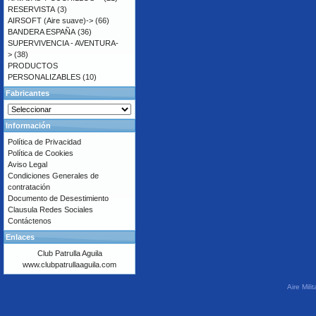
RESERVISTA
(3)
AIRSOFT (Aire suave)->
(66)
BANDERA ESPAÑA
(36)
SUPERVIVENCIA - AVENTURA-
>
(38)
PRODUCTOS
PERSONALIZABLES
(10)
Fabricantes
Información
Política de Privacidad
Política de Cookies
Aviso Legal
Condiciones Generales de
contratación
Documento de Desestimiento
Clausula Redes Sociales
Contáctenos
Enlaces
Club Patrulla Aguila
www.clubpatrullaaguila.com
Aire Mil