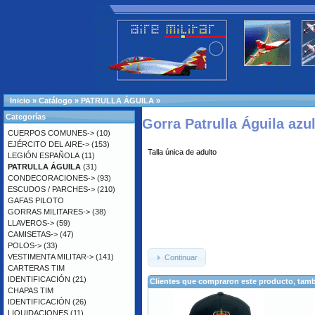
Inicio
»
Catálogo
»
PATRULLA ÁGUILA
»
Categorías
Gorra Patrulla Águila azul
CUERPOS COMUNES->
(10)
EJÉRCITO DEL AIRE->
(153)
Talla única de adulto
LEGIÓN ESPAÑOLA
(11)
PATRULLA ÁGUILA
(31)
CONDECORACIONES->
(93)
ESCUDOS / PARCHES->
(210)
GAFAS PILOTO
GORRAS MILITARES->
(38)
LLAVEROS->
(59)
CAMISETAS->
(47)
POLOS->
(33)
VESTIMENTA MILITAR->
(141)
Continuar
CARTERAS TIM
IDENTIFICACIÓN
(21)
Clientes que compraron este producto, ta
CHAPAS TIM
IDENTIFICACIÓN
(26)
LIQUIDACIONES
(11)