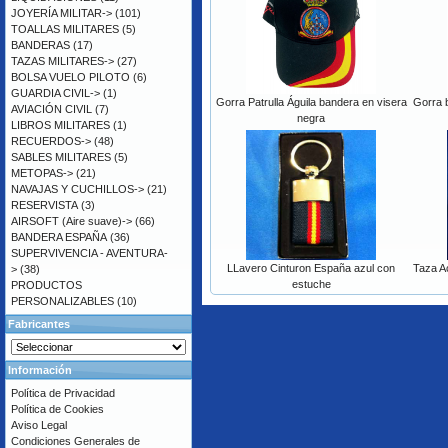
JOYERÍA MILITAR->
(101)
TOALLAS MILITARES
(5)
BANDERAS
(17)
TAZAS MILITARES->
(27)
BOLSA VUELO PILOTO
(6)
GUARDIA CIVIL->
(1)
Gorra Patrulla Águila bandera en visera
Gorra 
AVIACIÓN CIVIL
(7)
negra
LIBROS MILITARES
(1)
RECUERDOS->
(48)
SABLES MILITARES
(5)
METOPAS->
(21)
NAVAJAS Y CUCHILLOS->
(21)
RESERVISTA
(3)
AIRSOFT (Aire suave)->
(66)
BANDERA ESPAÑA
(36)
SUPERVIVENCIA - AVENTURA-
LLavero Cinturon España azul con
Taza A
>
(38)
estuche
PRODUCTOS
PERSONALIZABLES
(10)
Fabricantes
Información
Política de Privacidad
Política de Cookies
Aviso Legal
Condiciones Generales de