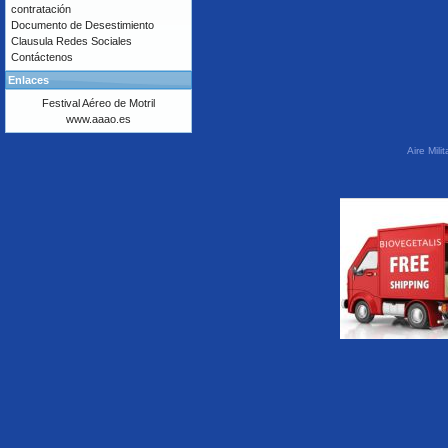
contratación
Documento de Desestimiento
Clausula Redes Sociales
Contáctenos
Enlaces
Festival Aéreo de Motril
www.aaao.es
Aire Mil