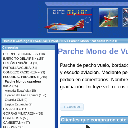
Inicio
»
Catálogo
»
ESCUDOS / PARCHES
»
Parche Mono / cazadora vuelo
»
Categorías
Parche Mono de Vu
CUERPOS COMUNES->
(10)
EJÉRCITO DEL AIRE->
(153)
LEGIÓN ESPAÑOLA
(11)
Parche de pecho vuelo, bordad
PATRULLA ÁGUILA
(31)
y escudo aviacion. Mediante pedi
CONDECORACIONES->
(93)
ESCUDOS / PARCHES
->
(210)
pedido en comentarios: Nombre
Parche Mono / cazadora
graduación. Incluye velcro cosi
vuelo
(25)
Armada Española
(18)
Ejército del Aire Español
(156)
Guardia Civil
(9)
Legión Española
(2)
Continuar
GAFAS PILOTO
GORRAS MILITARES->
(38)
LLAVEROS->
(59)
Clientes que compraron este
CAMISETAS->
(47)
POLOS->
(33)