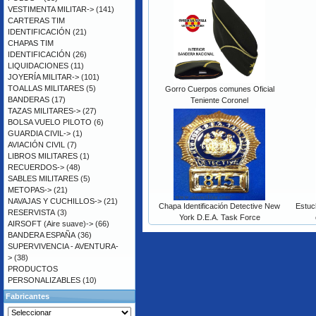
VESTIMENTA MILITAR->
(141)
CARTERAS TIM
IDENTIFICACIÓN
(21)
CHAPAS TIM
IDENTIFICACIÓN
(26)
LIQUIDACIONES
(11)
JOYERÍA MILITAR->
(101)
TOALLAS MILITARES
(5)
Gorro Cuerpos comunes Oficial
BANDERAS
(17)
Teniente Coronel
TAZAS MILITARES->
(27)
BOLSA VUELO PILOTO
(6)
GUARDIA CIVIL->
(1)
AVIACIÓN CIVIL
(7)
LIBROS MILITARES
(1)
RECUERDOS->
(48)
SABLES MILITARES
(5)
METOPAS->
(21)
NAVAJAS Y CUCHILLOS->
(21)
Chapa Identificación Detective New
Estuch
RESERVISTA
(3)
York D.E.A. Task Force
AIRSOFT (Aire suave)->
(66)
BANDERA ESPAÑA
(36)
SUPERVIVENCIA - AVENTURA-
>
(38)
PRODUCTOS
PERSONALIZABLES
(10)
Fabricantes