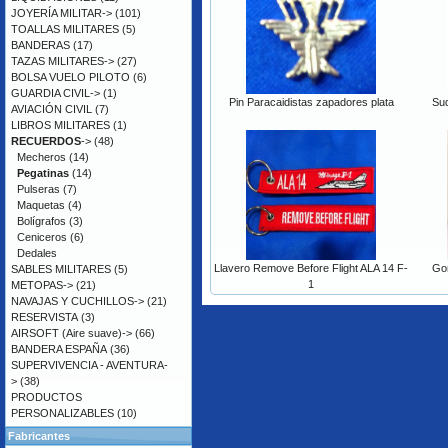
JOYERÍA MILITAR->
(101)
TOALLAS MILITARES
(5)
BANDERAS
(17)
TAZAS MILITARES->
(27)
BOLSA VUELO PILOTO
(6)
GUARDIA CIVIL->
(1)
Pin Paracaidistas zapadores plata
Su
AVIACIÓN CIVIL
(7)
LIBROS MILITARES
(1)
RECUERDOS
->
(48)
Mecheros
(14)
Pegatinas
(14)
Pulseras
(7)
Maquetas
(4)
Bolígrafos
(3)
Ceniceros
(6)
Dedales
Llavero Remove Before Flight ALA 14 F-
Gor
SABLES MILITARES
(5)
1
METOPAS->
(21)
NAVAJAS Y CUCHILLOS->
(21)
RESERVISTA
(3)
AIRSOFT (Aire suave)->
(66)
BANDERA ESPAÑA
(36)
SUPERVIVENCIA - AVENTURA-
>
(38)
PRODUCTOS
PERSONALIZABLES
(10)
Fabricantes