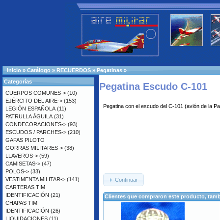
Inicio
»
Catálogo
»
RECUERDOS
»
Pegatinas
»
Categorías
Pegatina Escudo C-101
CUERPOS COMUNES->
(10)
EJÉRCITO DEL AIRE->
(153)
Pegatina con el escudo del C-101 (avión de la Pat
LEGIÓN ESPAÑOLA
(11)
PATRULLA ÁGUILA
(31)
CONDECORACIONES->
(93)
ESCUDOS / PARCHES->
(210)
GAFAS PILOTO
GORRAS MILITARES->
(38)
LLAVEROS->
(59)
CAMISETAS->
(47)
POLOS->
(33)
VESTIMENTA MILITAR->
(141)
Continuar
CARTERAS TIM
IDENTIFICACIÓN
(21)
Clientes que compraron este producto, ta
CHAPAS TIM
IDENTIFICACIÓN
(26)
LIQUIDACIONES
(11)