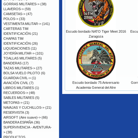
GORRAS MILITARES->
(38)
LLAVEROS->
(59)
CAMISETAS->
(47)
POLOS->
(33)
VESTIMENTA MILITAR->
(141)
CARTERAS TIM
Escudo bordado NATO Tiger Meet 2016
Escu
IDENTIFICACIÓN
(21)
Zaragoza
CHAPAS TIM
IDENTIFICACIÓN
(26)
LIQUIDACIONES
(11)
JOYERÍA MILITAR->
(101)
TOALLAS MILITARES
(5)
BANDERAS
(17)
TAZAS MILITARES->
(27)
BOLSA VUELO PILOTO
(6)
GUARDIA CIVIL->
(1)
Escudo bordado 75 Aniversario
Gorr
AVIACIÓN CIVIL
(7)
Academia General del AIre
LIBROS MILITARES
(1)
RECUERDOS->
(48)
SABLES MILITARES
(5)
METOPAS->
(21)
NAVAJAS Y CUCHILLOS->
(21)
RESERVISTA
(3)
AIRSOFT (Aire suave)->
(66)
BANDERA ESPAÑA
(36)
SUPERVIVENCIA - AVENTURA-
>
(38)
PRODUCTOS