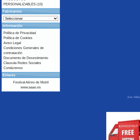
PERSONALIZABLES
(10)
Fabricantes
Información
Política de Privacidad
Política de Cookies
Aviso Legal
Condiciones Generales de
contratación
Documento de Desestimiento
Clausula Redes Sociales
Contáctenos
Enlaces
Festival Aéreo de Motril
www.aaao.es
Aire Mil