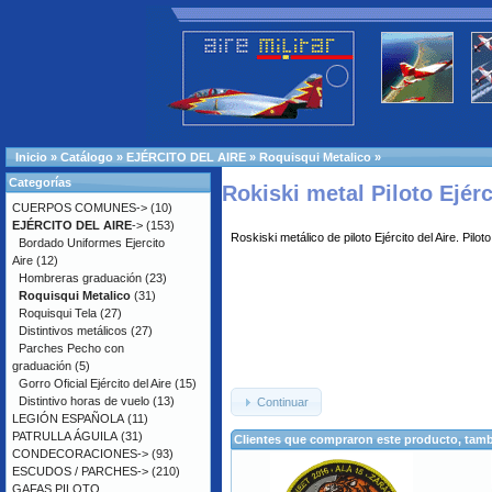
Inicio
»
Catálogo
»
EJÉRCITO DEL AIRE
»
Roquisqui Metalico
»
Categorías
Rokiski metal Piloto Ejérc
CUERPOS COMUNES->
(10)
EJÉRCITO DEL AIRE
->
(153)
Roskiski metálico de piloto Ejército del Aire. Pilot
Bordado Uniformes Ejercito
Aire
(12)
Hombreras graduación
(23)
Roquisqui Metalico
(31)
Roquisqui Tela
(27)
Distintivos metálicos
(27)
Parches Pecho con
graduación
(5)
Gorro Oficial Ejército del Aire
(15)
Distintivo horas de vuelo
(13)
Continuar
LEGIÓN ESPAÑOLA
(11)
PATRULLA ÁGUILA
(31)
Clientes que compraron este producto, ta
CONDECORACIONES->
(93)
ESCUDOS / PARCHES->
(210)
GAFAS PILOTO