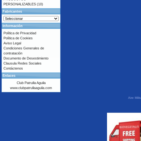
PERSONALIZABLES
(10)
Fabricantes
Información
Política de Privacidad
Política de Cookies
Aviso Legal
Condiciones Generales de
contratación
Documento de Desestimiento
Clausula Redes Sociales
Contáctenos
Enlaces
Club Patrulla Aguila
www.clubpatrullaaguila.com
Aire Mil