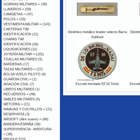
GORRAS MILITARES->
(38)
LLAVEROS->
(59)
CAMISETAS->
(47)
POLOS->
(33)
VESTIMENTA MILITAR->
(141)
CARTERAS TIM
Distintivo metálico tirador selecto Barra
Distin
IDENTIFICACIÓN
(21)
Subfusil
CHAPAS TIM
IDENTIFICACIÓN
(26)
LIQUIDACIONES
(11)
JOYERÍA MILITAR->
(101)
TOALLAS MILITARES
(5)
BANDERAS
(17)
TAZAS MILITARES->
(27)
BOLSA VUELO PILOTO
(6)
GUARDIA CIVIL->
(1)
Escudo bordado EF18 Tenis
Escudo
AVIACIÓN CIVIL
(7)
LIBROS MILITARES
(1)
RECUERDOS->
(48)
SABLES MILITARES
(5)
METOPAS->
(21)
NAVAJAS Y CUCHILLOS->
(21)
RESERVISTA
(3)
AIRSOFT (Aire suave)->
(66)
BANDERA ESPAÑA
(36)
SUPERVIVENCIA - AVENTURA-
>
(38)
PRODUCTOS