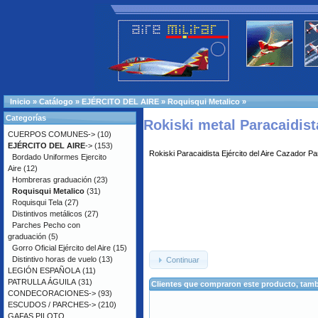
Inicio
»
Catálogo
»
EJÉRCITO DEL AIRE
»
Roquisqui Metalico
»
Categorías
Rokiski metal Paracaidist
CUERPOS COMUNES->
(10)
EJÉRCITO DEL AIRE
->
(153)
Rokiski Paracaidista Ejército del Aire Cazador P
Bordado Uniformes Ejercito
Aire
(12)
Hombreras graduación
(23)
Roquisqui Metalico
(31)
Roquisqui Tela
(27)
Distintivos metálicos
(27)
Parches Pecho con
graduación
(5)
Gorro Oficial Ejército del Aire
(15)
Distintivo horas de vuelo
(13)
Continuar
LEGIÓN ESPAÑOLA
(11)
PATRULLA ÁGUILA
(31)
Clientes que compraron este producto, ta
CONDECORACIONES->
(93)
ESCUDOS / PARCHES->
(210)
GAFAS PILOTO