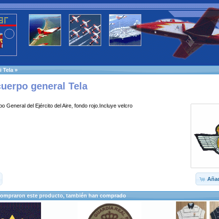
 Tela
»
cuerpo general Tela
o General del Ejército del Aire, fondo rojo.Incluye velcro
Añad
compraron este producto, también han comprado