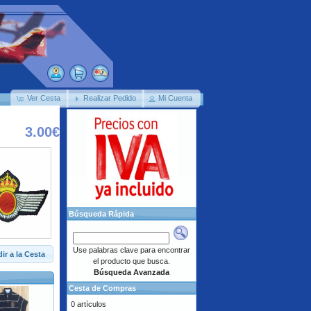
Ver Cesta
Realizar Pedido
Mi Cuenta
3.00€
Búsqueda Rápida
Use palabras clave para encontrar
ir a la Cesta
el producto que busca.
Búsqueda Avanzada
Cesta de Compras
0 artículos