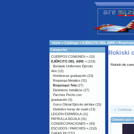
Inicio
»
Catálogo
»
EJÉRCITO DEL AIRE
»
Roquisqui
Categorías
Rokiski 
CUERPOS COMUNES->
(10)
EJÉRCITO DEL AIRE
->
(153)
Rokiski de cuerp
Bordado Uniformes Ejercito
Aire
(12)
Hombreras graduación
(23)
Roquisqui Metalico
(31)
Roquisqui Tela
(27)
Distintivos metálicos
(27)
Parches Pecho con
graduación
(5)
Gorro Oficial Ejército del Aire
(15)
Distintivo horas de vuelo
(13)
Continuar
LEGIÓN ESPAÑOLA
(11)
PATRULLA ÁGUILA
(31)
Clientes que 
CONDECORACIONES->
(93)
ESCUDOS / PARCHES->
(210)
GAFAS PILOTO