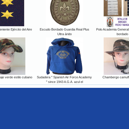
iente Ejército del Aire
Escudo Bordado Guardia Real Plus
Polo Academia General 
Ultra árido
bordado
aje verde estilo cubano
Sudadera " Spanish Air Force Academy
Chambergo camufl
" since 1943 A.G.A. azul el