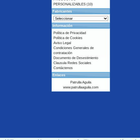
PERSONALIZABLES
(10)
Fabricantes
Información
Política de Privacidad
Política de Cookies
Aviso Legal
Condiciones Generales de
contratación
Documento de Desestimiento
Clausula Redes Sociales
Contáctenos
Enlaces
Patrulla Aguila
www.patrullaaguila.com