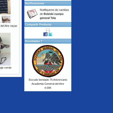
Notificaciones
Notifiqueme de cambios
de
Rokiski cuerpo
general Tela
Compartir Producto
del Aire rayas
Novedades ?
aje verde
Escudo bordado 75 Aniversario
Academia General del AIre
4.00€