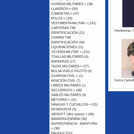
GORRAS MILITARES->
(38)
LLAVEROS->
(59)
CAMISETAS->
(47)
POLOS->
(33)
VESTIMENTA MILITAR->
(141)
CARTERAS TIM
Hombreras Ten
IDENTIFICACIÓN
(21)
CHAPAS TIM
IDENTIFICACIÓN
(26)
LIQUIDACIONES
(11)
JOYERÍA MILITAR->
(101)
TOALLAS MILITARES
(5)
BANDERAS
(17)
TAZAS MILITARES->
(27)
BOLSA VUELO PILOTO
(6)
GUARDIA CIVIL->
(1)
Gorra Camufl
AVIACIÓN CIVIL
(7)
LIBROS MILITARES
(1)
RECUERDOS->
(48)
SABLES MILITARES
(5)
METOPAS->
(21)
NAVAJAS Y CUCHILLOS->
(21)
RESERVISTA
(3)
AIRSOFT (Aire suave)->
(66)
BANDERA ESPAÑA
(36)
SUPERVIVENCIA - AVENTURA-
>
(38)
PRODUCTOS