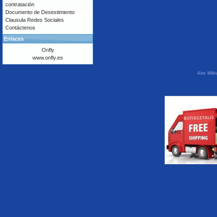
contratación
Documento de Desestimiento
Clausula Redes Sociales
Contáctenos
Enlaces
Onfly
www.onfly.es
Aire Mil