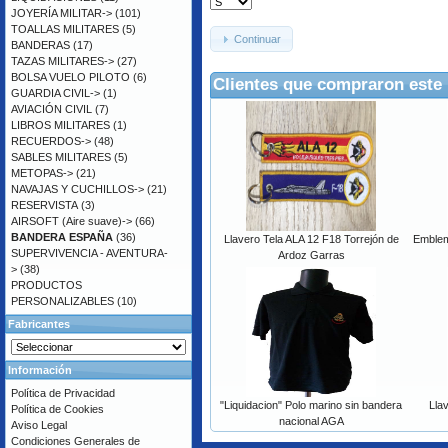
JOYERÍA MILITAR->
(101)
TOALLAS MILITARES
(5)
Continuar
BANDERAS
(17)
TAZAS MILITARES->
(27)
BOLSA VUELO PILOTO
(6)
Clientes que compraron este
GUARDIA CIVIL->
(1)
AVIACIÓN CIVIL
(7)
LIBROS MILITARES
(1)
RECUERDOS->
(48)
SABLES MILITARES
(5)
METOPAS->
(21)
NAVAJAS Y CUCHILLOS->
(21)
RESERVISTA
(3)
AIRSOFT (Aire suave)->
(66)
BANDERA ESPAÑA
(36)
Llavero Tela ALA 12 F18 Torrejón de
Emblema
SUPERVIVENCIA - AVENTURA-
Ardoz Garras
>
(38)
PRODUCTOS
PERSONALIZABLES
(10)
Fabricantes
Información
Política de Privacidad
"Liquidacion" Polo marino sin bandera
Lla
Política de Cookies
nacional AGA
Aviso Legal
Condiciones Generales de