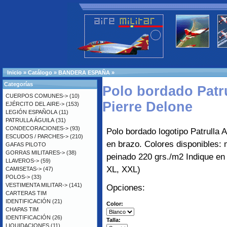
Inicio
»
Catálogo
»
BANDERA ESPAÑA
»
Categorías
Polo bordado Patr
CUERPOS COMUNES->
(10)
Pierre Delone
EJÉRCITO DEL AIRE->
(153)
LEGIÓN ESPAÑOLA
(11)
PATRULLA ÁGUILA
(31)
CONDECORACIONES->
(93)
Polo bordado logotipo Patrulla 
ESCUDOS / PARCHES->
(210)
en brazo. Colores disponibles:
GAFAS PILOTO
GORRAS MILITARES->
(38)
peinado 220 grs./m2 Indique en 
LLAVEROS->
(59)
XL, XXL)
CAMISETAS->
(47)
POLOS->
(33)
VESTIMENTA MILITAR->
(141)
Opciones:
CARTERAS TIM
IDENTIFICACIÓN
(21)
Color:
CHAPAS TIM
IDENTIFICACIÓN
(26)
Talla:
LIQUIDACIONES
(11)