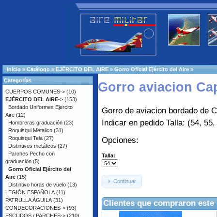
Inicio
»
Catálogo
»
EJÉRCITO DEL AIRE
»
Gorro Oficial Ejército del Aire
»
Categorías
Gorro aviacion Capi
CUERPOS COMUNES->
(10)
EJÉRCITO DEL AIRE
->
(153)
Bordado Uniformes Ejercito
Gorro de aviacion bordado de Cap
Aire
(12)
Indicar en pedido Talla: (54, 55,
Hombreras graduación
(23)
Roquisqui Metalico
(31)
Roquisqui Tela
(27)
Opciones:
Distintivos metálicos
(27)
Parches Pecho con
Talla:
graduación
(5)
Gorro Oficial Ejército del
Aire
(15)
Continuar
Distintivo horas de vuelo
(13)
LEGIÓN ESPAÑOLA
(11)
PATRULLA ÁGUILA
(31)
Clientes que compraron este
CONDECORACIONES->
(93)
ESCUDOS / PARCHES->
(210)