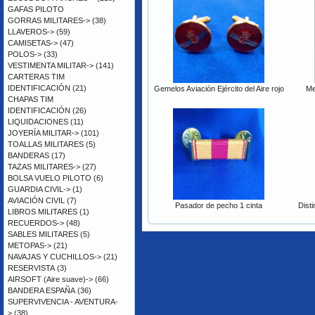
GAFAS PILOTO
GORRAS MILITARES->
(38)
LLAVEROS->
(59)
CAMISETAS->
(47)
POLOS->
(33)
VESTIMENTA MILITAR->
(141)
CARTERAS TIM
IDENTIFICACIÓN
(21)
Gemelos Aviación Ejército del Aire rojo
Me
CHAPAS TIM
IDENTIFICACIÓN
(26)
LIQUIDACIONES
(11)
JOYERÍA MILITAR->
(101)
TOALLAS MILITARES
(5)
BANDERAS
(17)
TAZAS MILITARES->
(27)
BOLSA VUELO PILOTO
(6)
GUARDIA CIVIL->
(1)
AVIACIÓN CIVIL
(7)
Pasador de pecho 1 cinta
Disti
LIBROS MILITARES
(1)
RECUERDOS->
(48)
SABLES MILITARES
(5)
METOPAS->
(21)
NAVAJAS Y CUCHILLOS->
(21)
RESERVISTA
(3)
AIRSOFT (Aire suave)->
(66)
BANDERA ESPAÑA
(36)
SUPERVIVENCIA - AVENTURA-
>
(38)