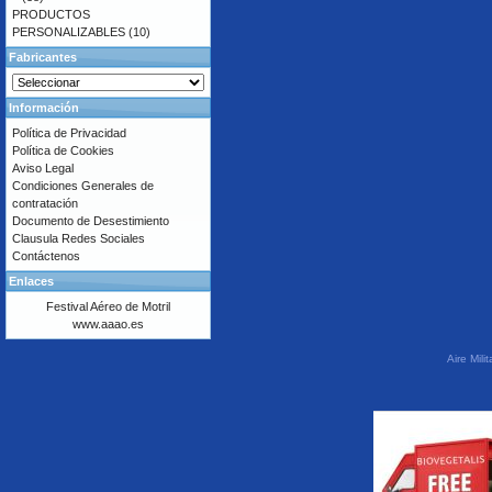
PRODUCTOS
PERSONALIZABLES
(10)
Fabricantes
Información
Política de Privacidad
Política de Cookies
Aviso Legal
Condiciones Generales de
contratación
Documento de Desestimiento
Clausula Redes Sociales
Contáctenos
Enlaces
Festival Aéreo de Motril
www.aaao.es
Aire Mil