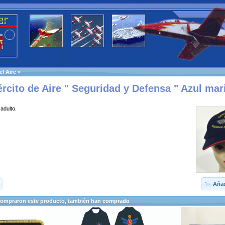
el Aire
»
ército de Aire " Seguridad y Defensa " Azul mar
 adulto.
Añad
compraron este producto, también han comprado