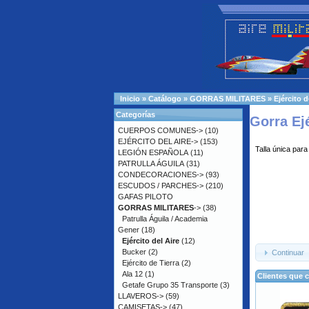
Inicio
»
Catálogo
»
GORRAS MILITARES
»
Ejército d
Categorías
Gorra Ej
CUERPOS COMUNES->
(10)
EJÉRCITO DEL AIRE->
(153)
Talla única para
LEGIÓN ESPAÑOLA
(11)
PATRULLA ÁGUILA
(31)
CONDECORACIONES->
(93)
ESCUDOS / PARCHES->
(210)
GAFAS PILOTO
GORRAS MILITARES
->
(38)
Patrulla Águila / Academia
Gener
(18)
Ejército del Aire
(12)
Bucker
(2)
Continuar
Ejército de Tierra
(2)
Ala 12
(1)
Clientes que 
Getafe Grupo 35 Transporte
(3)
LLAVEROS->
(59)
CAMISETAS->
(47)