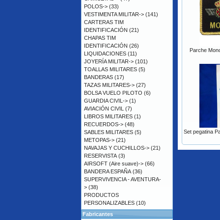
POLOS->
(33)
VESTIMENTA MILITAR->
(141)
CARTERAS TIM
IDENTIFICACIÓN
(21)
CHAPAS TIM
IDENTIFICACIÓN
(26)
Parche Mono 
LIQUIDACIONES
(11)
JOYERÍA MILITAR->
(101)
TOALLAS MILITARES
(5)
BANDERAS
(17)
TAZAS MILITARES->
(27)
BOLSA VUELO PILOTO
(6)
GUARDIA CIVIL->
(1)
AVIACIÓN CIVIL
(7)
LIBROS MILITARES
(1)
RECUERDOS->
(48)
Set pegatina Pa
SABLES MILITARES
(5)
METOPAS->
(21)
NAVAJAS Y CUCHILLOS->
(21)
RESERVISTA
(3)
AIRSOFT (Aire suave)->
(66)
BANDERA ESPAÑA
(36)
SUPERVIVENCIA - AVENTURA-
>
(38)
PRODUCTOS
PERSONALIZABLES
(10)
Fabricantes