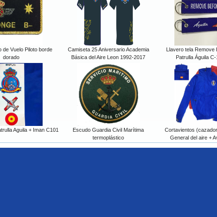
de Vuelo Piloto borde
Camiseta 25 Aniversario Academia
Llavero tela Remove B
dorado
Básica del Aire Leon 1992-2017
Patrulla Águila C
trulla Aguila + Iman C101
Escudo Guardia Civil Marítima
Cortavientos (cazado
termoplástico
General del aire + 