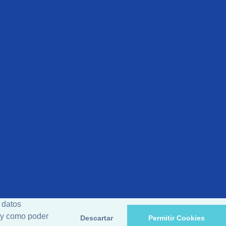
 datos
d y como poder
Descartar
Permitir Cookies