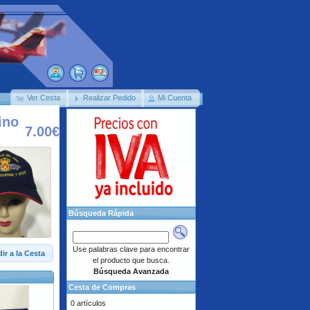
Ver Cesta
Realizar Pedido
Mi Cuenta
ino
7.00€
Búsqueda Rápida
Use palabras clave para encontrar
ir a la Cesta
el producto que busca.
Búsqueda Avanzada
Cesta de Compras
0 artículos