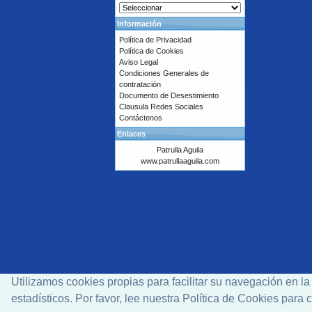
Información
Política de Privacidad
Política de Cookies
Aviso Legal
Condiciones Generales de
contratación
Documento de Desestimiento
Clausula Redes Sociales
Contáctenos
Enlaces
Patrulla Aguila
www.patrullaaguila.com
Utilizamos cookies propias para facilitar su navegación en l
estadísticos. Por favor, lee nuestra Política de Cookies par