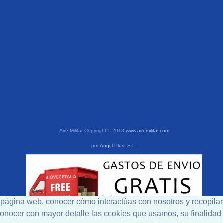
Aire Militar Copyright © 2013
www.airemilitar.com
por
Angel Plus, S.L.
a página web, conocer cómo interactúas con nosotros y recopilar
a conocer con mayor detalle las cookies que usamos, su finalida