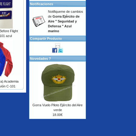
Notificaciones
Notifiqueme de cambios
de
Gorra Ejército de
Aire " Seguridad y
Defensa " Azul
marino
efore Flight
-101 azul
Compartir Producto
Novedades ?
ra) Academia
Avión C-101
Gorra Vuelo Piloto Ejército del Aire
verde
18.00€