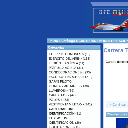
Inicio
»
Catálogo
»
CARTERAS TIM IDENTIFICACIÓ
Categorías
Cartera 
CUERPOS COMUNES->
(10)
EJÉRCITO DEL AIRE->
(153)
Cartera de iden
LEGIÓN ESPAÑOLA
(11)
PATRULLA ÁGUILA
(31)
CONDECORACIONES->
(93)
ESCUDOS / PARCHES->
(210)
GAFAS PILOTO
GORRAS MILITARES->
(38)
LLAVEROS->
(59)
CAMISETAS->
(47)
POLOS->
(33)
VESTIMENTA MILITAR->
(141)
Continuar
CARTERAS TIM
IDENTIFICACIÓN
(21)
Clientes que 
CHAPAS TIM
IDENTIFICACIÓN
(26)
LIQUIDACIONES
(11)