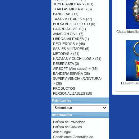
JOYERÍA MILITAR->
(101)
TOALLAS MILITARES
(5)
BANDERAS
(17)
TAZAS MILITARES->
(27)
BOLSA VUELO PILOTO
(6)
GUARDIA CIVIL->
(1)
Chapa Identifi
AVIACIÓN CIVIL
(7)
LIBROS MILITARES
(1)
RECUERDOS->
(48)
SABLES MILITARES
(5)
METOPAS->
(21)
NAVAJAS Y CUCHILLOS->
(21)
RESERVISTA
(3)
AIRSOFT (Aire suave)->
(66)
BANDERA ESPAÑA
(36)
SUPERVIVENCIA - AVENTURA-
LLavero Ba
>
(38)
PRODUCTOS
PERSONALIZABLES
(10)
Fabricantes
Información
Política de Privacidad
Política de Cookies
Aviso Legal
Condiciones Generales de