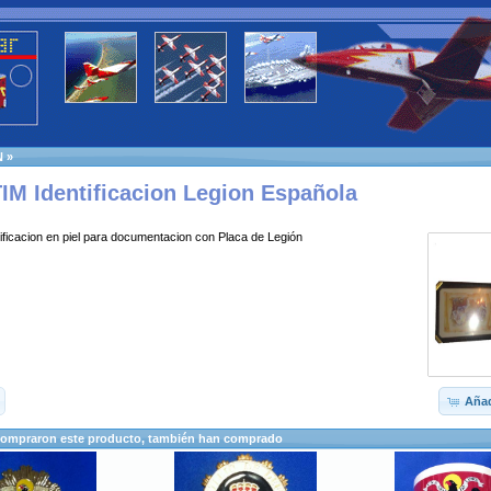
N
»
TIM Identificacion Legion Española
tificacion en piel para documentacion con Placa de Legión
Añad
compraron este producto, también han comprado