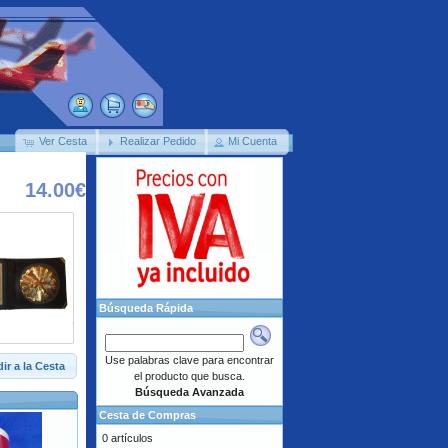
Ver Cesta
Realizar Pedido
Mi Cuenta
14.00€
Búsqueda Rápida
Use palabras clave para encontrar
ir a la Cesta
el producto que busca.
Búsqueda Avanzada
Cesta de Compras
0 artículos