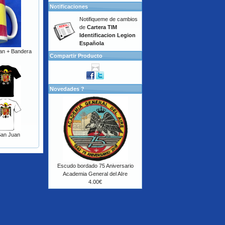
Notificaciones
Notifiqueme de cambios
de
Cartera TIM
Identificacion Legion
Española
uan + Bandera
Compartir Producto
Novedades ?
San Juan
Escudo bordado 75 Aniversario
Academia General del AIre
4.00€