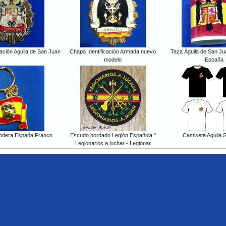
cación Aguila de San Juan
Chapa Identificación Armada nuevo
Taza Águila de San J
modelo
España
ndera España Franco
Escudo bordado Legión Española "
Camiseta Aguila 
Legionarios a luchar - Legionar