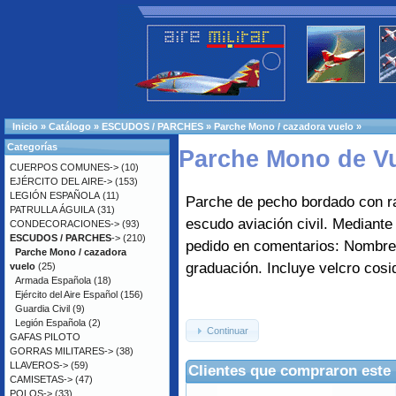
Inicio
»
Catálogo
»
ESCUDOS / PARCHES
»
Parche Mono / cazadora vuelo
»
Categorías
Parche Mono de Vue
CUERPOS COMUNES->
(10)
EJÉRCITO DEL AIRE->
(153)
LEGIÓN ESPAÑOLA
(11)
Parche de pecho bordado con r
PATRULLA ÁGUILA
(31)
escudo aviación civil. Mediante 
CONDECORACIONES->
(93)
ESCUDOS / PARCHES
->
(210)
pedido en comentarios: Nombre
Parche Mono / cazadora
graduación. Incluye velcro cosi
vuelo
(25)
Armada Española
(18)
Ejército del Aire Español
(156)
Guardia Civil
(9)
Legión Española
(2)
Continuar
GAFAS PILOTO
GORRAS MILITARES->
(38)
LLAVEROS->
(59)
Clientes que compraron este
CAMISETAS->
(47)
POLOS->
(33)