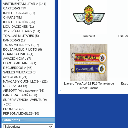
VESTIMENTA MILITAR->
(141)
CARTERAS TIM
IDENTIFICACIÓN
(21)
CHAPAS TIM
IDENTIFICACIÓN
(26)
LIQUIDACIONES
(11)
JOYERÍA MILITAR->
(101)
TOALLAS MILITARES
(5)
Rokiski3
Escud
BANDERAS
(17)
TAZAS MILITARES->
(27)
BOLSA VUELO PILOTO
(6)
GUARDIA CIVIL->
(1)
AVIACIÓN CIVIL
(7)
LIBROS MILITARES
(1)
RECUERDOS->
(48)
SABLES MILITARES
(5)
METOPAS->
(21)
NAVAJAS Y CUCHILLOS->
(21)
Llavero Tela ALA 12 F18 Torrejón de
Escu
RESERVISTA
(3)
Ardoz Garras
AIRSOFT (Aire suave)->
(66)
BANDERA ESPAÑA
(36)
SUPERVIVENCIA - AVENTURA-
>
(38)
PRODUCTOS
PERSONALIZABLES
(10)
Fabricantes