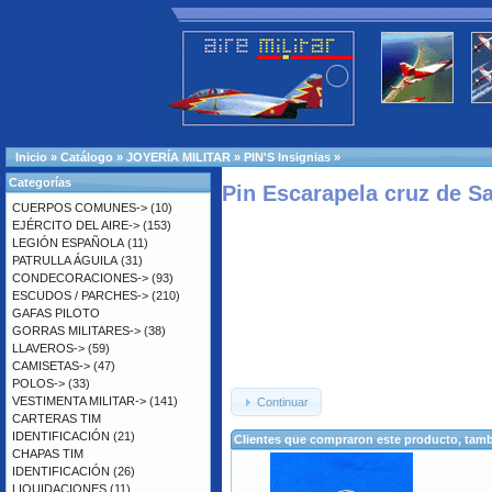
Inicio
»
Catálogo
»
JOYERÍA MILITAR
»
PIN'S Insignias
»
Categorías
Pin Escarapela cruz de S
CUERPOS COMUNES->
(10)
EJÉRCITO DEL AIRE->
(153)
LEGIÓN ESPAÑOLA
(11)
PATRULLA ÁGUILA
(31)
CONDECORACIONES->
(93)
ESCUDOS / PARCHES->
(210)
GAFAS PILOTO
GORRAS MILITARES->
(38)
LLAVEROS->
(59)
CAMISETAS->
(47)
POLOS->
(33)
VESTIMENTA MILITAR->
(141)
Continuar
CARTERAS TIM
IDENTIFICACIÓN
(21)
Clientes que compraron este producto, ta
CHAPAS TIM
IDENTIFICACIÓN
(26)
LIQUIDACIONES
(11)