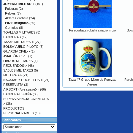
JOYERÍA MILITAR
->
(101)
Pulseras
(2)
Relojes
(7)
Alfileres corbata
(24)
PIN'S Insignias
(60)
Gemelos
(8)
Pisacorbata rokiski aviación rojo
Bols
TOALLAS MILITARES
(5)
BANDERAS
(17)
TAZAS MILITARES->
(27)
BOLSA VUELO PILOTO
(6)
GUARDIA CIVIL->
(1)
AVIACIÓN CIVIL
(7)
LIBROS MILITARES
(1)
RECUERDOS->
(48)
SABLES MILITARES
(5)
METOPAS->
(21)
Taza 47 Grupo Mixto de Fuerzas
Parch
NAVAJAS Y CUCHILLOS->
(21)
Aéreas
RESERVISTA
(3)
AIRSOFT (Aire suave)->
(66)
BANDERA ESPAÑA
(36)
SUPERVIVENCIA - AVENTURA-
>
(38)
PRODUCTOS
PERSONALIZABLES
(10)
Fabricantes