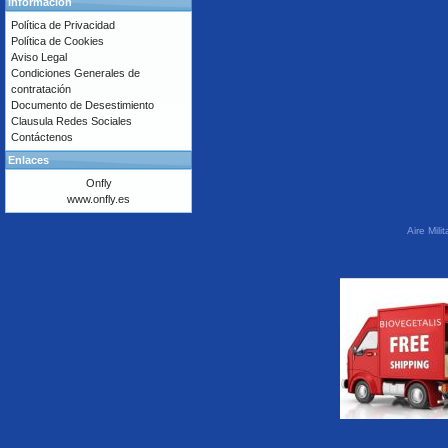
Información
Política de Privacidad
Política de Cookies
Aviso Legal
Condiciones Generales de
contratación
Documento de Desestimiento
Clausula Redes Sociales
Contáctenos
Enlaces
Onfly
www.onfly.es
Aire Mil