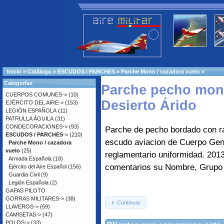
Inicio
»
Catálogo
»
ESCUDOS / PARCHES
»
Parche Mono / cazadora vuelo
»
Categorías
Parche pecho mon
CUERPOS COMUNES->
(10)
Desierto Árido
EJÉRCITO DEL AIRE->
(153)
LEGIÓN ESPAÑOLA
(11)
PATRULLA ÁGUILA
(31)
CONDECORACIONES->
(93)
Parche de pecho bordado con r
ESCUDOS / PARCHES
->
(210)
escudo aviacion de Cuerpo Gene
Parche Mono / cazadora
vuelo
(25)
reglamentario uniformidad. 2013 
Armada Española
(18)
comentarios su Nombre, Grupo 
Ejército del Aire Español
(156)
Guardia Civil
(9)
Legión Española
(2)
GAFAS PILOTO
GORRAS MILITARES->
(38)
Continuar
LLAVEROS->
(59)
CAMISETAS->
(47)
POLOS->
(33)