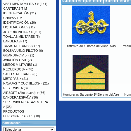
Clientes que compraron este
VESTIMENTA MILITAR->
(141)
CARTERAS TIM
IDENTIFICACIÓN
(21)
CHAPAS TIM
IDENTIFICACIÓN
(26)
LIQUIDACIONES
(11)
JOYERÍA MILITAR->
(101)
TOALLAS MILITARES
(5)
BANDERAS
(17)
TAZAS MILITARES->
(27)
Distintivo 3000 horas de vuelo. Alas.
Presil
BOLSA VUELO PILOTO
(6)
GUARDIA CIVIL->
(1)
AVIACIÓN CIVIL
(7)
LIBROS MILITARES
(1)
RECUERDOS->
(48)
SABLES MILITARES
(5)
METOPAS->
(21)
NAVAJAS Y CUCHILLOS->
(21)
RESERVISTA
(3)
AIRSOFT (Aire suave)->
(66)
Hombreras Sargento 1º Ejército del Aire
Homb
BANDERA ESPAÑA
(36)
SUPERVIVENCIA - AVENTURA-
>
(38)
PRODUCTOS
PERSONALIZABLES
(10)
Fabricantes