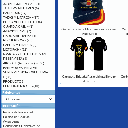
JOYERÍA MILITAR->
(101)
TOALLAS MILITARES
(5)
BANDERAS
(17)
TAZAS MILITARES->
(27)
BOLSA VUELO PILOTO
(6)
GUARDIA CIVIL->
(1)
Gorra Ejército del Aire bandera nacional
Cami
AVIACIÓN CIVIL
(7)
azul marino
g
LIBROS MILITARES
(1)
RECUERDOS->
(48)
SABLES MILITARES
(5)
METOPAS->
(21)
NAVAJAS Y CUCHILLOS->
(21)
RESERVISTA
(3)
AIRSOFT (Aire suave)->
(66)
BANDERA ESPAÑA
(36)
SUPERVIVENCIA - AVENTURA-
Camiseta Brigada Paracaidista Ejército
Corb
>
(38)
de tierra
PRODUCTOS
PERSONALIZABLES
(10)
Fabricantes
Información
Política de Privacidad
Política de Cookies
Aviso Legal
Condiciones Generales de