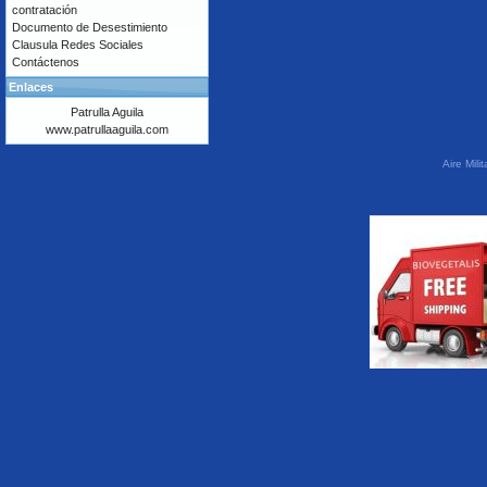
contratación
Documento de Desestimiento
Clausula Redes Sociales
Contáctenos
Enlaces
Patrulla Aguila
www.patrullaaguila.com
Aire Mil