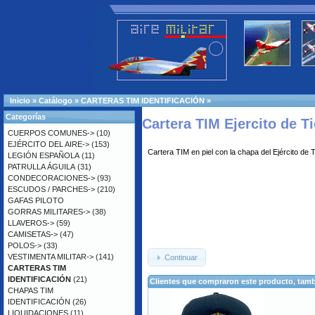
Inicio
»
Catálogo
»
CARTERAS TIM IDENTIFICACIÓN
»
Categorías
Cartera TIM Ejercito de T
CUERPOS COMUNES->
(10)
EJÉRCITO DEL AIRE->
(153)
Cartera TIM en piel con la chapa del Ejército de T
LEGIÓN ESPAÑOLA
(11)
PATRULLA ÁGUILA
(31)
CONDECORACIONES->
(93)
ESCUDOS / PARCHES->
(210)
GAFAS PILOTO
GORRAS MILITARES->
(38)
LLAVEROS->
(59)
CAMISETAS->
(47)
POLOS->
(33)
VESTIMENTA MILITAR->
(141)
Continuar
CARTERAS TIM
IDENTIFICACIÓN
(21)
Clientes que compraron este producto, ta
CHAPAS TIM
IDENTIFICACIÓN
(26)
LIQUIDACIONES
(11)