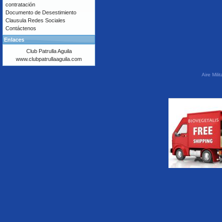
contratación
Documento de Desestimiento
Clausula Redes Sociales
Contáctenos
Enlaces
Club Patrulla Aguila
www.clubpatrullaaguila.com
Aire Mil