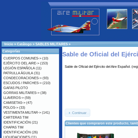
Inicio
»
Catálogo
»
SABLES MILITARES
»
Categorías
Sable de Oficial del Ejérc
CUERPOS COMUNES->
(10)
EJÉRCITO DEL AIRE->
(153)
Sable de Oficial del Ejército del Aire Español. (re
LEGIÓN ESPAÑOLA
(11)
PATRULLA ÁGUILA
(31)
CONDECORACIONES->
(93)
ESCUDOS / PARCHES->
(210)
GAFAS PILOTO
GORRAS MILITARES->
(38)
LLAVEROS->
(59)
CAMISETAS->
(47)
POLOS->
(33)
VESTIMENTA MILITAR->
(141)
Continuar
CARTERAS TIM
IDENTIFICACIÓN
(21)
Clientes que compraron este producto, ta
CHAPAS TIM
IDENTIFICACIÓN
(26)
LIQUIDACIONES
(11)