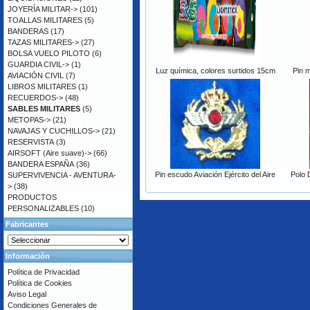
JOYERÍA MILITAR->
(101)
TOALLAS MILITARES
(5)
BANDERAS
(17)
TAZAS MILITARES->
(27)
BOLSA VUELO PILOTO
(6)
GUARDIA CIVIL->
(1)
Luz química, colores surtidos 15cm
Pin m
AVIACIÓN CIVIL
(7)
LIBROS MILITARES
(1)
RECUERDOS->
(48)
SABLES MILITARES
(5)
METOPAS->
(21)
NAVAJAS Y CUCHILLOS->
(21)
RESERVISTA
(3)
AIRSOFT (Aire suave)->
(66)
BANDERA ESPAÑA
(36)
Pin escudo Aviación Ejército del Aire
Polo 
SUPERVIVENCIA - AVENTURA-
>
(38)
PRODUCTOS
PERSONALIZABLES
(10)
Fabricantes
Información
Política de Privacidad
Política de Cookies
Aviso Legal
Condiciones Generales de