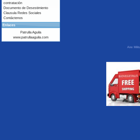
contratación
Documento de Desestimiento
Clausula Redes Sociales
Contáctenos
Enlaces
Patrulla Aguila
www.patrullaaguila.com
Aire Mil