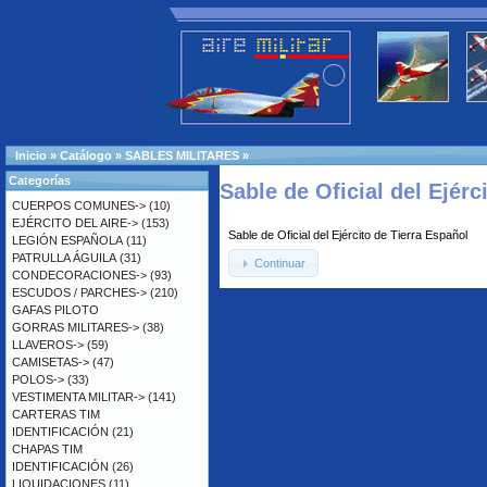
Inicio
»
Catálogo
»
SABLES MILITARES
»
Categorías
Sable de Oficial del Ejérc
CUERPOS COMUNES->
(10)
EJÉRCITO DEL AIRE->
(153)
Sable de Oficial del Ejército de Tierra Español
LEGIÓN ESPAÑOLA
(11)
PATRULLA ÁGUILA
(31)
Continuar
CONDECORACIONES->
(93)
ESCUDOS / PARCHES->
(210)
GAFAS PILOTO
GORRAS MILITARES->
(38)
LLAVEROS->
(59)
CAMISETAS->
(47)
POLOS->
(33)
VESTIMENTA MILITAR->
(141)
CARTERAS TIM
IDENTIFICACIÓN
(21)
CHAPAS TIM
IDENTIFICACIÓN
(26)
LIQUIDACIONES
(11)