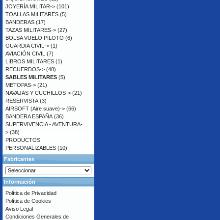
JOYERÍA MILITAR->
(101)
TOALLAS MILITARES
(5)
BANDERAS
(17)
TAZAS MILITARES->
(27)
BOLSA VUELO PILOTO
(6)
GUARDIA CIVIL->
(1)
AVIACIÓN CIVIL
(7)
LIBROS MILITARES
(1)
RECUERDOS->
(48)
SABLES MILITARES
(5)
METOPAS->
(21)
NAVAJAS Y CUCHILLOS->
(21)
RESERVISTA
(3)
AIRSOFT (Aire suave)->
(66)
BANDERA ESPAÑA
(36)
SUPERVIVENCIA - AVENTURA-
>
(38)
PRODUCTOS
PERSONALIZABLES
(10)
Fabricantes
Información
Política de Privacidad
Política de Cookies
Aviso Legal
Condiciones Generales de