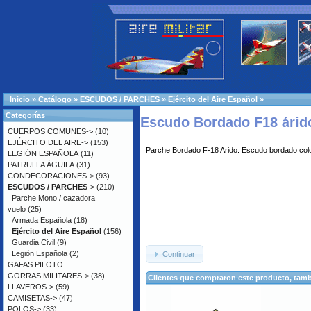
Inicio
»
Catálogo
»
ESCUDOS / PARCHES
»
Ejército del Aire Español
»
Categorías
Escudo Bordado F18 árid
CUERPOS COMUNES->
(10)
EJÉRCITO DEL AIRE->
(153)
Parche Bordado F-18 Arido. Escudo bordado colo
LEGIÓN ESPAÑOLA
(11)
PATRULLA ÁGUILA
(31)
CONDECORACIONES->
(93)
ESCUDOS / PARCHES
->
(210)
Parche Mono / cazadora
vuelo
(25)
Armada Española
(18)
Ejército del Aire Español
(156)
Guardia Civil
(9)
Legión Española
(2)
Continuar
GAFAS PILOTO
GORRAS MILITARES->
(38)
Clientes que compraron este producto, ta
LLAVEROS->
(59)
CAMISETAS->
(47)
POLOS->
(33)