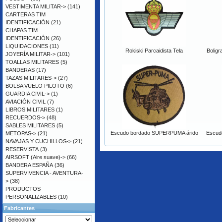
VESTIMENTA MILITAR->
(141)
CARTERAS TIM
IDENTIFICACIÓN
(21)
CHAPAS TIM
IDENTIFICACIÓN
(26)
LIQUIDACIONES
(11)
Rokiski Parcaidista Tela
Boligr
JOYERÍA MILITAR->
(101)
TOALLAS MILITARES
(5)
BANDERAS
(17)
TAZAS MILITARES->
(27)
BOLSA VUELO PILOTO
(6)
GUARDIA CIVIL->
(1)
AVIACIÓN CIVIL
(7)
LIBROS MILITARES
(1)
RECUERDOS->
(48)
SABLES MILITARES
(5)
Escudo bordado SUPERPUMA árido
Escudo
METOPAS->
(21)
NAVAJAS Y CUCHILLOS->
(21)
RESERVISTA
(3)
AIRSOFT (Aire suave)->
(66)
BANDERA ESPAÑA
(36)
SUPERVIVENCIA - AVENTURA-
>
(38)
PRODUCTOS
PERSONALIZABLES
(10)
Fabricantes