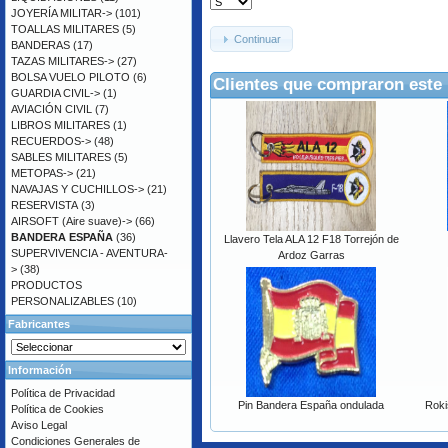
JOYERÍA MILITAR->
(101)
TOALLAS MILITARES
(5)
Continuar
BANDERAS
(17)
TAZAS MILITARES->
(27)
BOLSA VUELO PILOTO
(6)
Clientes que compraron este
GUARDIA CIVIL->
(1)
AVIACIÓN CIVIL
(7)
LIBROS MILITARES
(1)
RECUERDOS->
(48)
SABLES MILITARES
(5)
METOPAS->
(21)
NAVAJAS Y CUCHILLOS->
(21)
RESERVISTA
(3)
AIRSOFT (Aire suave)->
(66)
BANDERA ESPAÑA
(36)
Llavero Tela ALA 12 F18 Torrejón de
SUPERVIVENCIA - AVENTURA-
Ardoz Garras
>
(38)
PRODUCTOS
PERSONALIZABLES
(10)
Fabricantes
Información
Política de Privacidad
Pin Bandera España ondulada
Roki
Política de Cookies
Aviso Legal
Condiciones Generales de