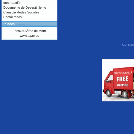
contratación
Documento de Desestimiento
Clausula Redes Sociales
Contáctenos
Enlaces
Festival Aéreo de Motril
www.aaao.es
Aire Mil