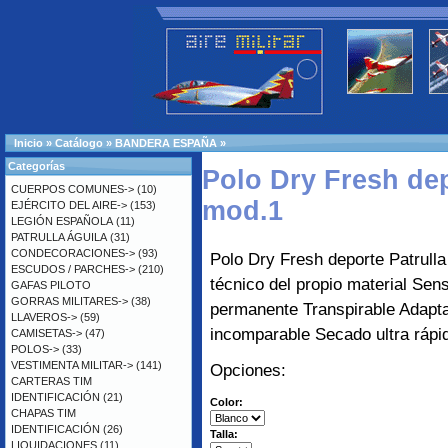
Inicio
»
Catálogo
»
BANDERA ESPAÑA
»
Categorías
Polo Dry Fresh dep
CUERPOS COMUNES->
(10)
mod.1
EJÉRCITO DEL AIRE->
(153)
LEGIÓN ESPAÑOLA
(11)
PATRULLA ÁGUILA
(31)
CONDECORACIONES->
(93)
Polo Dry Fresh deporte Patrull
ESCUDOS / PARCHES->
(210)
técnico del propio material Sen
GAFAS PILOTO
GORRAS MILITARES->
(38)
permanente Transpirable Adapta
LLAVEROS->
(59)
incomparable Secado ultra rápi
CAMISETAS->
(47)
POLOS->
(33)
VESTIMENTA MILITAR->
(141)
Opciones:
CARTERAS TIM
IDENTIFICACIÓN
(21)
Color:
CHAPAS TIM
IDENTIFICACIÓN
(26)
Talla:
LIQUIDACIONES
(11)