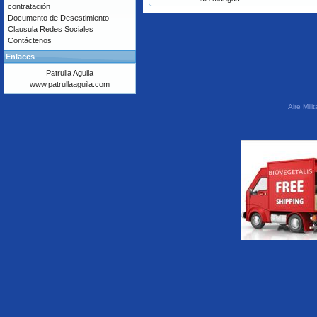
contratación
Documento de Desestimiento
Clausula Redes Sociales
Contáctenos
Enlaces
Patrulla Aguila
www.patrullaaguila.com
Aire Mil