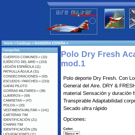
Inicio
»
Catálogo
»
BANDERA ESPAÑA
»
Categorías
Polo Dry Fresh Ac
CUERPOS COMUNES->
(10)
mod.1
EJÉRCITO DEL AIRE->
(153)
LEGIÓN ESPAÑOLA
(11)
PATRULLA ÁGUILA
(31)
CONDECORACIONES->
(93)
Polo deporte Dry Fresh. Con L
ESCUDOS / PARCHES->
(210)
General del Aire. DRY & FRESH 
GAFAS PILOTO
GORRAS MILITARES->
(38)
material Sensación y duración 
LLAVEROS->
(59)
Transpirable Adaptabilidad corp
CAMISETAS->
(47)
POLOS->
(33)
Secado ultra rápido
VESTIMENTA MILITAR->
(141)
CARTERAS TIM
Opciones:
IDENTIFICACIÓN
(21)
CHAPAS TIM
Color:
IDENTIFICACIÓN
(26)
LIQUIDACIONES
(11)