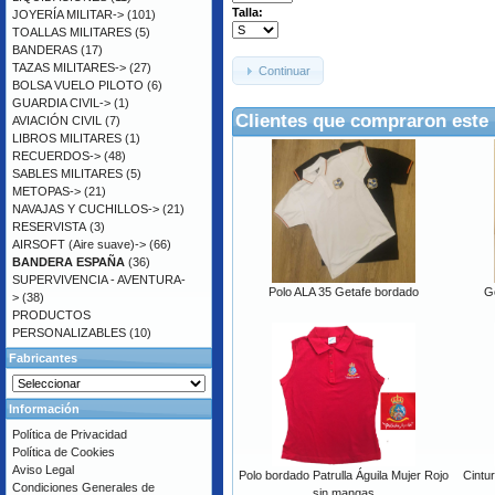
Talla:
JOYERÍA MILITAR->
(101)
TOALLAS MILITARES
(5)
BANDERAS
(17)
TAZAS MILITARES->
(27)
Continuar
BOLSA VUELO PILOTO
(6)
GUARDIA CIVIL->
(1)
Clientes que compraron este
AVIACIÓN CIVIL
(7)
LIBROS MILITARES
(1)
RECUERDOS->
(48)
SABLES MILITARES
(5)
METOPAS->
(21)
NAVAJAS Y CUCHILLOS->
(21)
RESERVISTA
(3)
AIRSOFT (Aire suave)->
(66)
BANDERA ESPAÑA
(36)
SUPERVIVENCIA - AVENTURA-
Polo ALA 35 Getafe bordado
Go
>
(38)
PRODUCTOS
PERSONALIZABLES
(10)
Fabricantes
Información
Política de Privacidad
Política de Cookies
Aviso Legal
Polo bordado Patrulla Águila Mujer Rojo
Cintu
Condiciones Generales de
sin mangas