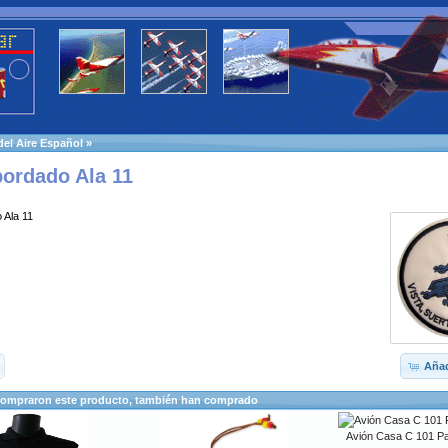
 del Aire Español
»
ordado Ala 11
 Ala 11
Añad
compraron este producto, también han comprado
Avión Casa C 101 Pat