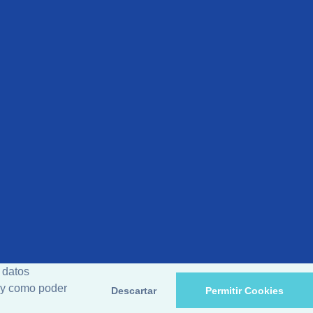
 datos
d y como poder
Descartar
Permitir Cookies