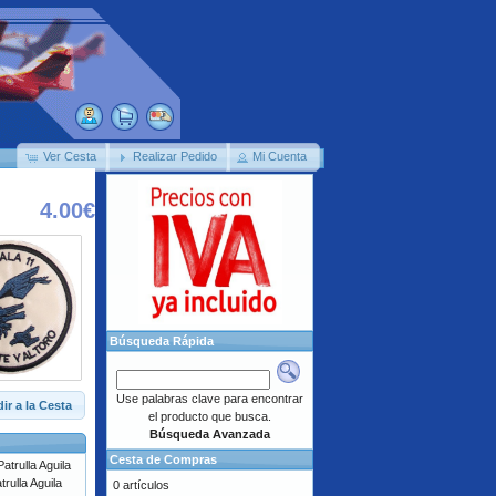
Ver Cesta
Realizar Pedido
Mi Cuenta
4.00€
Búsqueda Rápida
Use palabras clave para encontrar
ir a la Cesta
el producto que busca.
Búsqueda Avanzada
Cesta de Compras
rulla Aguila
0 artículos