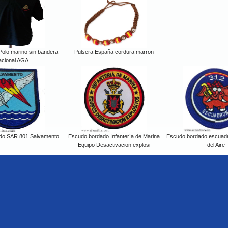
 Polo marino sin bandera
Pulsera España cordura marron
acional AGA
do SAR 801 Salvamento
Escudo bordado Infantería de Marina
Escudo bordado escuadr
Equipo Desactivacion explosi
del Aire