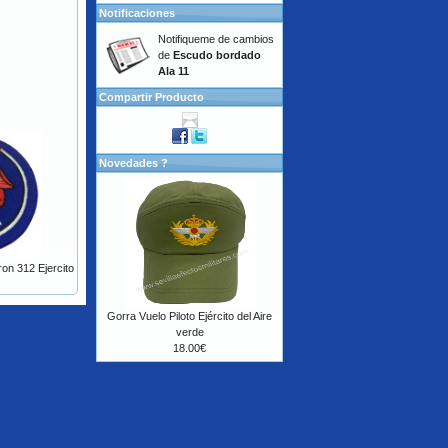
Notificaciones
Notifiqueme de cambios
de
Escudo bordado
Ala 11
Compartir Producto
Novedades ?
on 312 Ejercito
Gorra Vuelo Piloto Ejército del Aire
verde
18.00€