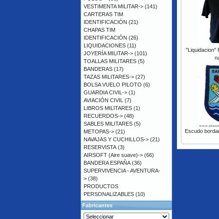
VESTIMENTA MILITAR->
(141)
CARTERAS TIM
IDENTIFICACIÓN
(21)
CHAPAS TIM
IDENTIFICACIÓN
(26)
LIQUIDACIONES
(11)
"Liquidacion"
JOYERÍA MILITAR->
(101)
n
TOALLAS MILITARES
(5)
BANDERAS
(17)
TAZAS MILITARES->
(27)
BOLSA VUELO PILOTO
(6)
GUARDIA CIVIL->
(1)
AVIACIÓN CIVIL
(7)
LIBROS MILITARES
(1)
RECUERDOS->
(48)
SABLES MILITARES
(5)
Escudo borda
METOPAS->
(21)
NAVAJAS Y CUCHILLOS->
(21)
RESERVISTA
(3)
AIRSOFT (Aire suave)->
(66)
BANDERA ESPAÑA
(36)
SUPERVIVENCIA - AVENTURA-
>
(38)
PRODUCTOS
PERSONALIZABLES
(10)
Fabricantes