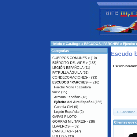
Inicio
»
Catálogo
»
ESCUDOS / PARCHES
»
Ejército
Categorías
Escudo b
CUERPOS COMUNES->
(10)
EJÉRCITO DEL AIRE->
(153)
Escudo bordado
LEGIÓN ESPAÑOLA
(11)
PATRULLA ÁGUILA
(31)
CONDECORACIONES->
(93)
ESCUDOS / PARCHES
->
(210)
Parche Mono / cazadora
vuelo
(25)
Armada Española
(18)
Ejército del Aire Español
(156)
Guardia Civil
(9)
Legión Española
(2)
Continuar
GAFAS PILOTO
GORRAS MILITARES->
(38)
Clientes que 
LLAVEROS->
(59)
CAMISETAS->
(47)
POLOS->
(33)