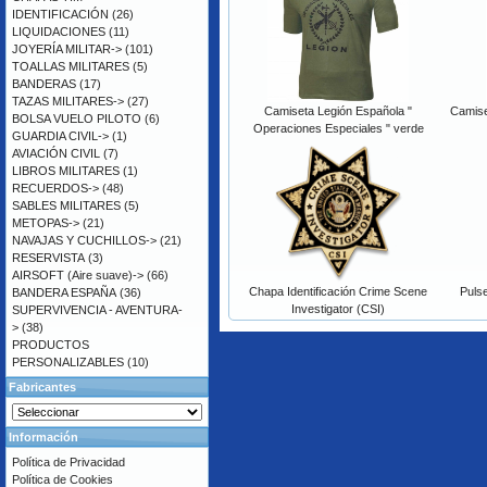
IDENTIFICACIÓN
(26)
LIQUIDACIONES
(11)
JOYERÍA MILITAR->
(101)
TOALLAS MILITARES
(5)
BANDERAS
(17)
TAZAS MILITARES->
(27)
Camiseta Legión Española "
Camise
BOLSA VUELO PILOTO
(6)
Operaciones Especiales " verde
GUARDIA CIVIL->
(1)
AVIACIÓN CIVIL
(7)
LIBROS MILITARES
(1)
RECUERDOS->
(48)
SABLES MILITARES
(5)
METOPAS->
(21)
NAVAJAS Y CUCHILLOS->
(21)
RESERVISTA
(3)
AIRSOFT (Aire suave)->
(66)
Chapa Identificación Crime Scene
Puls
BANDERA ESPAÑA
(36)
Investigator (CSI)
SUPERVIVENCIA - AVENTURA-
>
(38)
PRODUCTOS
PERSONALIZABLES
(10)
Fabricantes
Información
Política de Privacidad
Política de Cookies