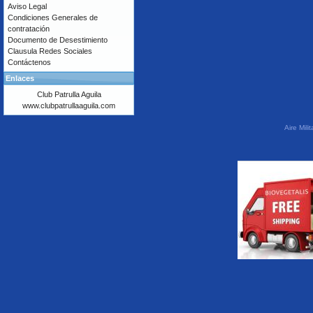
Aviso Legal
Condiciones Generales de
contratación
Documento de Desestimiento
Clausula Redes Sociales
Contáctenos
Enlaces
Club Patrulla Aguila
www.clubpatrullaaguila.com
Aire Mil