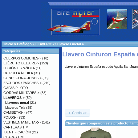
Inicio
»
Catálogo
»
LLAVEROS
»
Llaveros metal
»
Categorías
Llavero Cinturon España 
CUERPOS COMUNES->
(10)
EJÉRCITO DEL AIRE->
(153)
Llavero cinturon España escudo Aguila San Juan
LEGIÓN ESPAÑOLA
(11)
PATRULLA ÁGUILA
(31)
CONDECORACIONES->
(93)
ESCUDOS / PARCHES->
(210)
GAFAS PILOTO
GORRAS MILITARES->
(38)
LLAVEROS
->
(59)
Llaveros metal
(21)
Llaveros Tela
(38)
CAMISETAS->
(47)
Continuar
POLOS->
(33)
VESTIMENTA MILITAR->
(141)
Clientes que compraron este producto, ta
CARTERAS TIM
IDENTIFICACIÓN
(21)
CHAPAS TIM