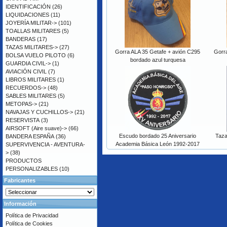
IDENTIFICACIÓN
(26)
LIQUIDACIONES
(11)
JOYERÍA MILITAR->
(101)
TOALLAS MILITARES
(5)
BANDERAS
(17)
TAZAS MILITARES->
(27)
Gorra ALA 35 Getafe + avión C295
Gorra
BOLSA VUELO PILOTO
(6)
bordado azul turquesa
GUARDIA CIVIL->
(1)
AVIACIÓN CIVIL
(7)
LIBROS MILITARES
(1)
RECUERDOS->
(48)
SABLES MILITARES
(5)
METOPAS->
(21)
NAVAJAS Y CUCHILLOS->
(21)
RESERVISTA
(3)
AIRSOFT (Aire suave)->
(66)
Escudo bordado 25 Aniversario
Taza
BANDERA ESPAÑA
(36)
Academia Básica León 1992-2017
SUPERVIVENCIA - AVENTURA-
>
(38)
PRODUCTOS
PERSONALIZABLES
(10)
Fabricantes
Información
Política de Privacidad
Política de Cookies