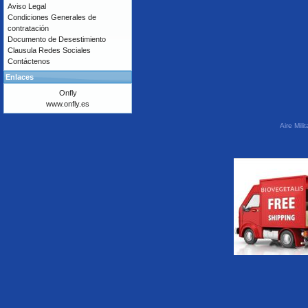
Aviso Legal
Condiciones Generales de
contratación
Documento de Desestimiento
Clausula Redes Sociales
Contáctenos
Enlaces
Onfly
www.onfly.es
Aire Mil