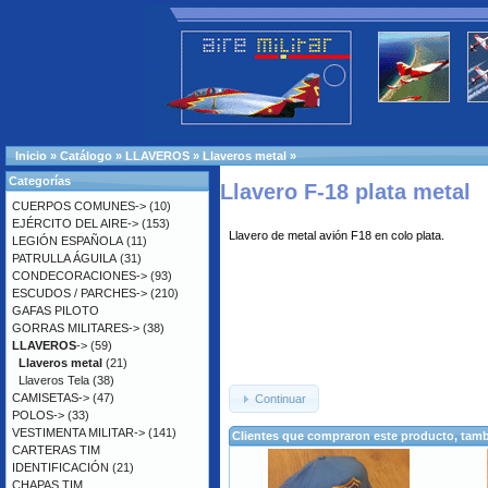
Inicio
»
Catálogo
»
LLAVEROS
»
Llaveros metal
»
Categorías
Llavero F-18 plata metal
CUERPOS COMUNES->
(10)
EJÉRCITO DEL AIRE->
(153)
Llavero de metal avión F18 en colo plata.
LEGIÓN ESPAÑOLA
(11)
PATRULLA ÁGUILA
(31)
CONDECORACIONES->
(93)
ESCUDOS / PARCHES->
(210)
GAFAS PILOTO
GORRAS MILITARES->
(38)
LLAVEROS
->
(59)
Llaveros metal
(21)
Llaveros Tela
(38)
CAMISETAS->
(47)
Continuar
POLOS->
(33)
VESTIMENTA MILITAR->
(141)
Clientes que compraron este producto, ta
CARTERAS TIM
IDENTIFICACIÓN
(21)
CHAPAS TIM