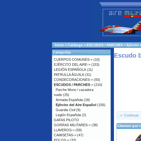
Inicio
»
Catálogo
»
ESCUDOS / PARCHES
»
Ejército
Categorías
Escudo 
CUERPOS COMUNES->
(10)
EJÉRCITO DEL AIRE->
(153)
LEGIÓN ESPAÑOLA
(11)
PATRULLA ÁGUILA
(31)
CONDECORACIONES->
(93)
ESCUDOS / PARCHES
->
(210)
Parche Mono / cazadora
vuelo
(25)
Armada Española
(18)
Ejército del Aire Español
(156)
Guardia Civil
(9)
Legión Española
(2)
Continuar
GAFAS PILOTO
GORRAS MILITARES->
(38)
Clientes que 
LLAVEROS->
(59)
CAMISETAS->
(47)
POLOS->
(33)