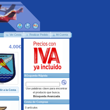
Ver Cesta
Realizar Pedido
Mi Cuenta
4.00€
Búsqueda Rápida
Use palabras clave para encontrar
ir a la Cesta
el producto que busca.
Búsqueda Avanzada
Cesta de Compras
0 artículos