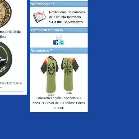
Notificaciones
Notifiqueme de cambios
de
Escudo bordado
SAR 801 Salvamento
Compartir Producto
uadrilla árido
ñola
Novedades ?
ron 122 "De lo
"
Camiseta Legión Española 100
años. "El valor de 100 años" Polies
10.00€