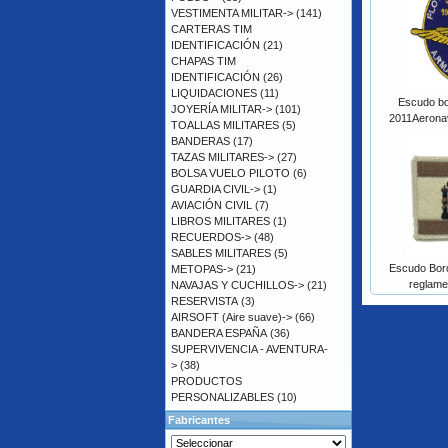
VESTIMENTA MILITAR->
(141)
CARTERAS TIM
IDENTIFICACIÓN
(21)
CHAPAS TIM
IDENTIFICACIÓN
(26)
LIQUIDACIONES
(11)
Escudo bor
JOYERÍA MILITAR->
(101)
2011Aerona
TOALLAS MILITARES
(5)
BANDERAS
(17)
TAZAS MILITARES->
(27)
BOLSA VUELO PILOTO
(6)
GUARDIA CIVIL->
(1)
AVIACIÓN CIVIL
(7)
LIBROS MILITARES
(1)
RECUERDOS->
(48)
SABLES MILITARES
(5)
Escudo Bor
METOPAS->
(21)
reglame
NAVAJAS Y CUCHILLOS->
(21)
RESERVISTA
(3)
AIRSOFT (Aire suave)->
(66)
BANDERA ESPAÑA
(36)
SUPERVIVENCIA - AVENTURA-
>
(38)
PRODUCTOS
PERSONALIZABLES
(10)
Fabricantes