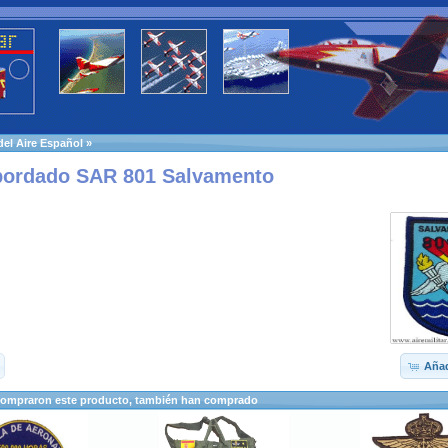
 del Aire Español
»
bordado SAR 801 Salvamento
Añad
compraron este producto, también han comprado