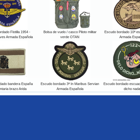
dado Flotilla 1954 -
Bolsa de vuelo / casco Piloto militar
Escudo bordado 10ª esc
ves Armada Española
verde OTAN
Armada Espa
dado bandera España
Escudo bordado 3ª In Maribus Servian
Escudo bordado escuad
ntaria brazo Arida
Armada Española
dicho nada