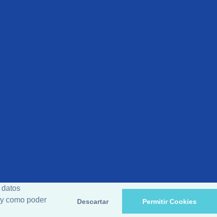
 datos
d y como poder
Descartar
Permitir Cookies