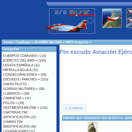
Inicio
»
Catálogo
»
JOYERÍA MILITAR
»
PIN'S Insignias
»
Categorías
Pin escudo Aviación Ejérc
CUERPOS COMUNES->
(10)
EJÉRCITO DEL AIRE->
(153)
LEGIÓN ESPAÑOLA
(11)
PATRULLA ÁGUILA
(31)
CONDECORACIONES->
(93)
ESCUDOS / PARCHES->
(210)
GAFAS PILOTO
GORRAS MILITARES->
(38)
LLAVEROS->
(59)
CAMISETAS->
(47)
POLOS->
(33)
VESTIMENTA MILITAR->
(141)
Continuar
CARTERAS TIM
IDENTIFICACIÓN
(21)
Clientes que compraron este producto, ta
CHAPAS TIM
IDENTIFICACIÓN
(26)
LIQUIDACIONES
(11)