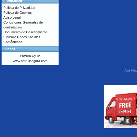
Información
Política de Privacidad
Política de Cookies
Aviso Legal
Condiciones Generales de
contratación
Documento de Desestimiento
Clausula Redes Sociales
Contáctenos
Enlaces
Patrulla Aguila
www.patrullaaguila.com
Aire Mil