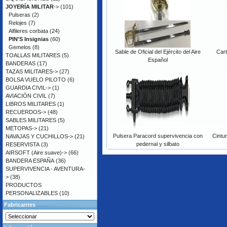
JOYERÍA MILITAR
->
(101)
Pulseras
(2)
Relojes
(7)
Alfileres corbata
(24)
PIN'S Insignias
(60)
Gemelos
(8)
Sable de Oficial del Ejército del Aire
Cart
TOALLAS MILITARES
(5)
Español
BANDERAS
(17)
TAZAS MILITARES->
(27)
BOLSA VUELO PILOTO
(6)
GUARDIA CIVIL->
(1)
AVIACIÓN CIVIL
(7)
LIBROS MILITARES
(1)
RECUERDOS->
(48)
SABLES MILITARES
(5)
METOPAS->
(21)
Pulsera Paracord supervivencia con
Cintu
NAVAJAS Y CUCHILLOS->
(21)
pedernal y silbato
RESERVISTA
(3)
AIRSOFT (Aire suave)->
(66)
BANDERA ESPAÑA
(36)
SUPERVIVENCIA - AVENTURA-
>
(38)
PRODUCTOS
PERSONALIZABLES
(10)
Fabricantes