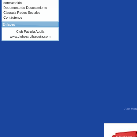
contratación
Documento de Desestimiento
Clausula Redes Sociales
Contáctenos
Enlaces
Club Patrulla Aguila
www.clubpatrullaaguila.com
Aire Mil