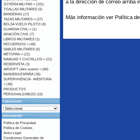
a la dirección de correo arriba 
JOYERÍA MILITAR->
(101)
TOALLAS MILITARES
(5)
BANDERAS
(17)
Más información ver
Política d
TAZAS MILITARES->
(27)
BOLSA VUELO PILOTO
(6)
GUARDIA CIVIL->
(1)
AVIACIÓN CIVIL
(7)
LIBROS MILITARES
(1)
RECUERDOS->
(48)
SABLES MILITARES
(5)
METOPAS->
(21)
NAVAJAS Y CUCHILLOS->
(21)
RESERVISTA
(3)
AIRSOFT (Aire suave)->
(66)
BANDERA ESPAÑA
(36)
SUPERVIVENCIA - AVENTURA-
>
(38)
PRODUCTOS
PERSONALIZABLES
(10)
Fabricantes
Información
Política de Privacidad
Política de Cookies
Aviso Legal
Condiciones Generales de