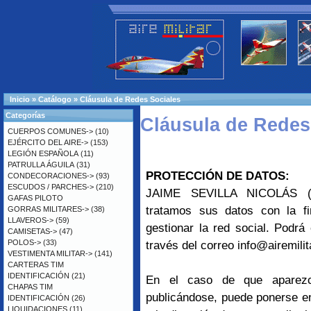
Inicio
»
Catálogo
»
Cláusula de Redes Sociales
Categorías
Cláusula de Redes
CUERPOS COMUNES->
(10)
EJÉRCITO DEL AIRE->
(153)
LEGIÓN ESPAÑOLA
(11)
PATRULLA ÁGUILA
(31)
PROTECCIÓN DE DATOS:
CONDECORACIONES->
(93)
ESCUDOS / PARCHES->
(210)
JAIME SEVILLA NICOLÁS (
GAFAS PILOTO
tratamos sus datos con la f
GORRAS MILITARES->
(38)
LLAVEROS->
(59)
gestionar la red social. Podrá
CAMISETAS->
(47)
POLOS->
(33)
través del correo info@airemili
VESTIMENTA MILITAR->
(141)
CARTERAS TIM
IDENTIFICACIÓN
(21)
En el caso de que aparezc
CHAPAS TIM
publicándose, puede ponerse en
IDENTIFICACIÓN
(26)
LIQUIDACIONES
(11)