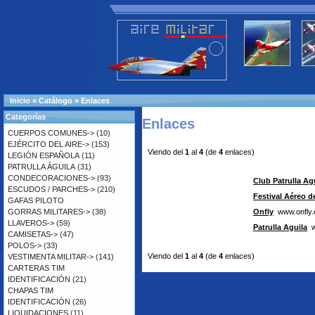
Inicio
»
Catálogo
»
Enlaces
Categorías
Enlaces
CUERPOS COMUNES->
(10)
EJÉRCITO DEL AIRE->
(153)
Viendo del
1
al
4
(de
4
enlaces)
LEGIÓN ESPAÑOLA
(11)
PATRULLA ÁGUILA
(31)
CONDECORACIONES->
(93)
Club Patrulla Ag
ESCUDOS / PARCHES->
(210)
Festival Aéreo de
GAFAS PILOTO
GORRAS MILITARES->
(38)
Onfly
www.onfly.
LLAVEROS->
(59)
Patrulla Aguila
ww
CAMISETAS->
(47)
POLOS->
(33)
Viendo del
1
al
4
(de
4
enlaces)
VESTIMENTA MILITAR->
(141)
CARTERAS TIM
IDENTIFICACIÓN
(21)
CHAPAS TIM
IDENTIFICACIÓN
(26)
LIQUIDACIONES
(11)