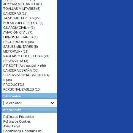
JOYERÍA MILITAR->
(101)
TOALLAS MILITARES
(5)
BANDERAS
(17)
TAZAS MILITARES->
(27)
BOLSA VUELO PILOTO
(6)
GUARDIA CIVIL->
(1)
AVIACIÓN CIVIL
(7)
LIBROS MILITARES
(1)
RECUERDOS->
(48)
SABLES MILITARES
(5)
METOPAS->
(21)
NAVAJAS Y CUCHILLOS->
(21)
RESERVISTA
(3)
AIRSOFT (Aire suave)->
(66)
BANDERA ESPAÑA
(36)
SUPERVIVENCIA - AVENTURA-
>
(38)
PRODUCTOS
PERSONALIZABLES
(10)
Fabricantes
Información
Política de Privacidad
Política de Cookies
Aviso Legal
Condiciones Generales de